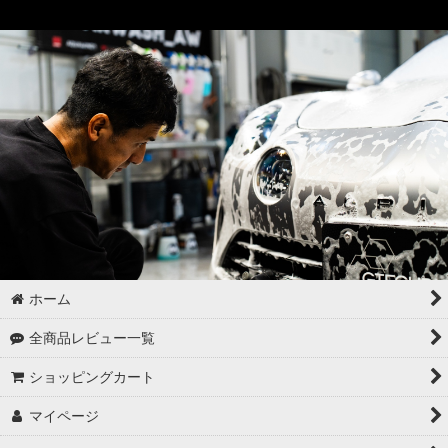
ドア・トランクの内側（インナー）の洗浄
ゴムパーツの洗浄
各パーツの脱脂
02 -------------------
ボディコーティング（通常カラー）
ボディコーティング（マットカラー）
アルミホイールコーティング（クリアーコートあり）
ホーム
アルミホイールコーティング（クリアーコートなし アルミ素地
全商品レビュー一覧
）
ショッピングカート
アルミホイールコーティング（メッキ・スパッタリング）
マイページ
アルミホイールコーティング（艶消〜半艶 マットカラー）