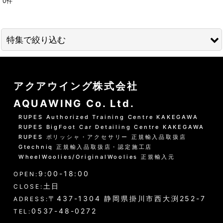
0
件
表示数
:
並び順
:
特集で絞り込む
絞り込む
01 --------------------
アクアウイング株式会社
水洗いの方法
AQUAWING Co. Ltd.
グリーンシャンプー洗車の方法
RUPES Authorized Training Centre KAKEGAWA
RUPES BigFoot Car Detailing Centre KAKEGAWA
PHリフレッシュシャンプー洗車
RUPES ポリッシャ・アクセサリー 正規輸入品取扱店
Gtechniq 正規輸入品取扱店・認定施工店
黒い筋状の水垢・古い保護層
WheelWoolies/OriginalWoolies 正規輸入元
9:00-18:00
ホイール・タイヤの洗浄
OPEN:
土日
CLOSE:
エンジンルーム・タイヤハウスなど
〒437-1304 静岡県掛川市西大渕252-7
ADRESS:
0537-48-0272
TEL:
ウインドウガラス（外窓）の洗浄