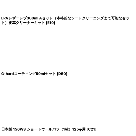
LRVレザーレブ300ml Aセット（本格的なシートクリーニングまで可能なセッ
ト）皮革クリーナーキット
[
E10
]
G-hardコーティング50mlセット
[
D50
]
日本製 150WS ショートウールバフ（1枚）125φ用
[
C21
]