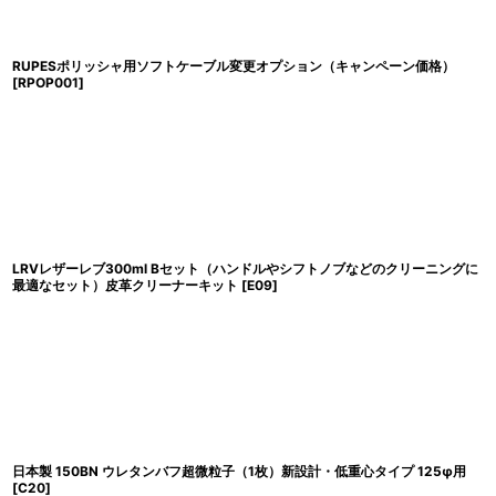
RUPESポリッシャ用ソフトケーブル変更オプション（キャンペーン価格）
[
RPOP001
]
LRVレザーレブ300ml Bセット（ハンドルやシフトノブなどのクリーニングに
最適なセット）皮革クリーナーキット
[
E09
]
日本製 150BN ウレタンバフ超微粒子（1枚）新設計・低重心タイプ 125φ用
[
C20
]