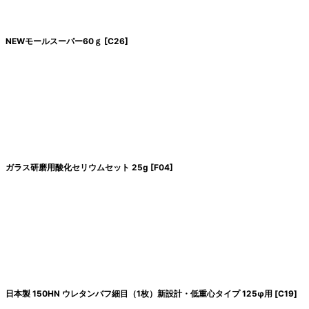
NEWモールスーパー60ｇ
[
C26
]
ガラス研磨用酸化セリウムセット 25g
[
F04
]
日本製 150HN ウレタンバフ細目（1枚）新設計・低重心タイプ 125φ用
[
C19
]