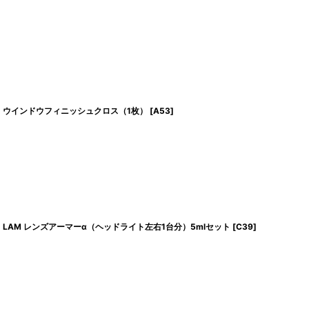
ウインドウフィニッシュクロス（1枚）
[
A53
]
LAM レンズアーマーα（ヘッドライト左右1台分）5mlセット
[
C39
]