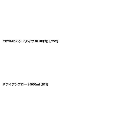
TRYPADハンドタイプ BLUE(青)
[
C52
]
IFアイアンフロート500ml
[
B11
]