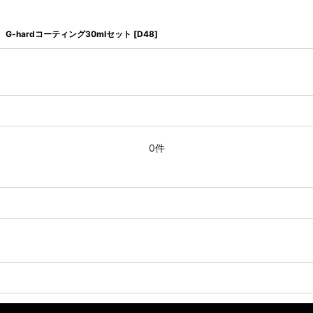
G-hardコーティング30mlセット
[
D48
]
0件