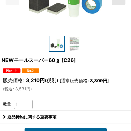
NEWモールスーパー60ｇ
[
C26
]
販売価格
:
3,210
円
(税別)
[
通常販売価格
:
3,309
円
]
(
税込
:
3,531
円
)
数量
:
返品特約に関する重要事項