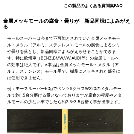
この製品のよくある質問集FAQ
金属メッキモールの腐食・曇りが 新品同様によみがえ
る
モールスーパーは今まで不可能とされていた金属メッキモー
ル・メタル（アルミ、ステンレス）モールの腐食によるシミ
や曇りを落とし、新品同様によみがえらせることができま
す。特に欧州車（BENZ,BMW,VW,AUDI等）の金属モールへ
の効果は絶大です。※本品は金属メッキモール・メタル（ア
ルミ、ステンレス）モール用で、樹脂にメッキされた部分に
は使用できません。
例：モースルーパー60gでベンツSクラスW220のメタルモー
ルで約1.5台分磨ける量となっておりますが腐食の程度やメタ
ルモールの少ない車でしたら約2.5-3.5台磨く事が出来ます。