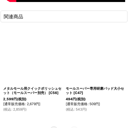
関連商品
メタルモール用クイックポリッシュセ
モールスーパー専用研磨パッド大小セ
ット（モールスーパー別売）
[
C56
]
ット
[
C47
]
2,599
円
(税別)
494
円
(税別)
[
通常販売価格
:
2,679
円
]
[
通常販売価格
:
509
円
]
(
税込
:
2,859
円
)
(
税込
:
543
円
)