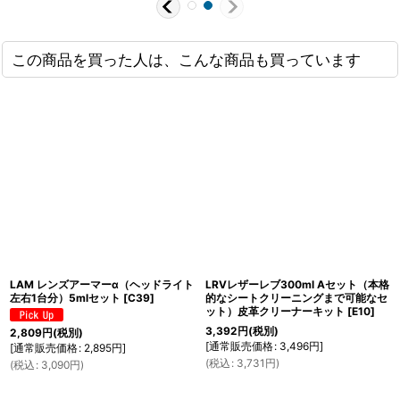
この商品を買った人は、こんな商品も買っています
LAM レンズアーマーα（ヘッドライト
LRVレザーレブ300ml Aセット（本格
左右1台分）5mlセット
[
C39
]
的なシートクリーニングまで可能なセ
ット）皮革クリーナーキット
[
E10
]
3,392
円
(税別)
2,809
円
(税別)
[
通常販売価格
:
3,496
円
]
[
通常販売価格
:
2,895
円
]
(
税込
:
3,731
円
)
(
税込
:
3,090
円
)