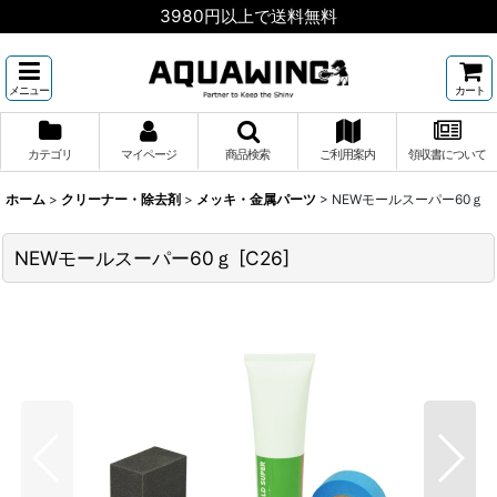
3980円以上で送料無料
メニュー
カート
カテゴリ
マイページ
商品検索
ご利用案内
領収書について
ホーム
>
クリーナー・除去剤
>
メッキ・金属パーツ
>
NEWモールスーパー60ｇ
NEWモールスーパー60ｇ
[
C26
]