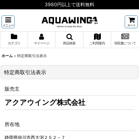
3980円以上で送料無料
メニュー
カート
カテゴリ
マイページ
商品検索
ご利用案内
領収書について
ホーム
>
特定商取引法表示
特定商取引法表示
販売主
アクアウイング株式会社
所在地
静岡県掛川市西大渕２５２－７