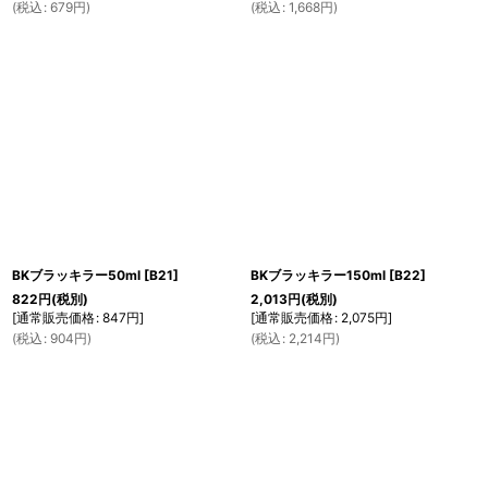
(
税込
:
679
円
)
(
税込
:
1,668
円
)
BKブラッキラー50ml
[
B21
]
BKブラッキラー150ml
[
B22
]
822
円
(税別)
2,013
円
(税別)
[
通常販売価格
:
847
円
]
[
通常販売価格
:
2,075
円
]
(
税込
:
904
円
)
(
税込
:
2,214
円
)