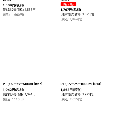
1,509
円
(税別)
[
通常販売価格
:
1,555
円
]
1,767
円
(税別)
[
通常販売価格
:
1,821
円
]
(
税込
:
1,660
円
)
(
税込
:
1,944
円
)
PTリムーバー500ml
[
B27
]
PTリムーバー1000ml
[
B13
]
1,042
円
(税別)
1,868
円
(税別)
[
通常販売価格
:
1,074
円
]
[
通常販売価格
:
1,925
円
]
(
税込
:
1,146
円
)
(
税込
:
2,055
円
)