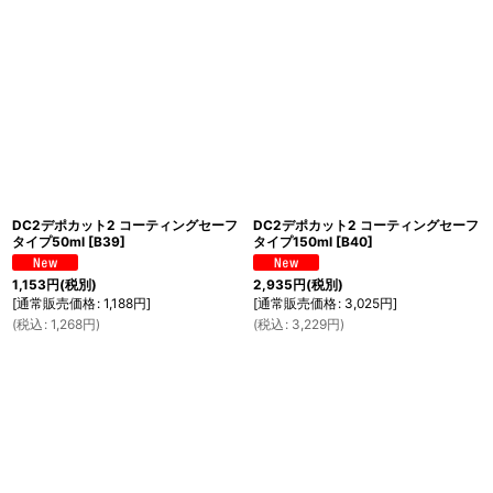
表示数
:
並び順
:
絞り込む
DC2デポカット2 コーティングセーフ
DC2デポカット2 コーティングセーフ
タイプ50ml
[
B39
]
タイプ150ml
[
B40
]
1,153
円
(税別)
2,935
円
(税別)
[
通常販売価格
:
1,188
円
]
[
通常販売価格
:
3,025
円
]
(
税込
:
1,268
円
)
(
税込
:
3,229
円
)