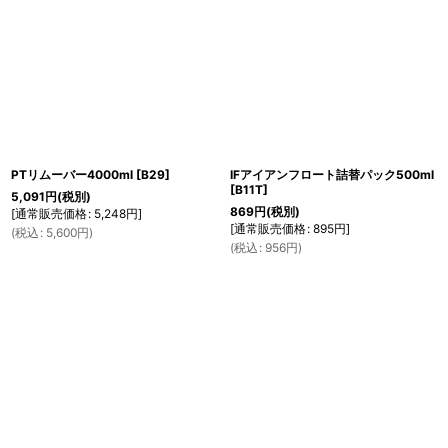
PTリムーバー4000ml
[
B29
]
IFアイアンフロート詰替パック500ml
[
B11T
]
5,091
円
(税別)
869
円
(税別)
[
通常販売価格
:
5,248
円
]
[
通常販売価格
:
895
円
]
(
税込
:
5,600
円
)
(
税込
:
956
円
)