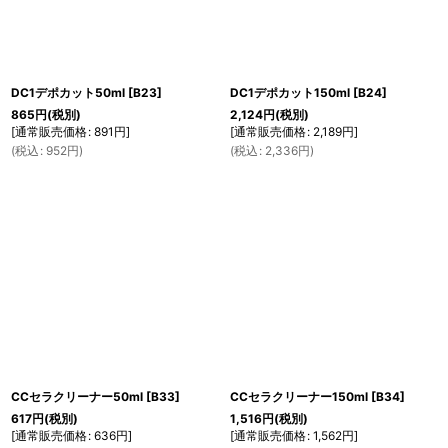
DC1デポカット50ml
[
B23
]
DC1デポカット150ml
[
B24
]
865
円
(税別)
2,124
円
(税別)
[
通常販売価格
:
891
円
]
[
通常販売価格
:
2,189
円
]
(
税込
:
952
円
)
(
税込
:
2,336
円
)
CCセラクリーナー50ml
[
B33
]
CCセラクリーナー150ml
[
B34
]
617
円
(税別)
1,516
円
(税別)
[
通常販売価格
:
636
円
]
[
通常販売価格
:
1,562
円
]