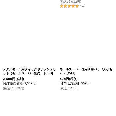
(
税込
:
6,032
円
)
1
件
メタルモール用クイックポリッシュセ
モールスーパー専用研磨パッド大小セ
ット（モールスーパー別売）
[
C56
]
ット
[
C47
]
2,599
円
(税別)
494
円
(税別)
[
通常販売価格
:
2,679
円
]
[
通常販売価格
:
509
円
]
(
税込
:
2,859
円
)
(
税込
:
543
円
)