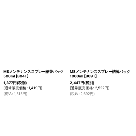
MSメンテナンススプレー詰替パック
MSメンテナンススプレー詰替パック
500ml
[
B04T
]
1000ml
[
B09T
]
1,377
円
(税別)
2,447
円
(税別)
[
通常販売価格
:
1,419
円
]
[
通常販売価格
:
2,522
円
]
(
税込
:
1,515
円
)
(
税込
:
2,692
円
)