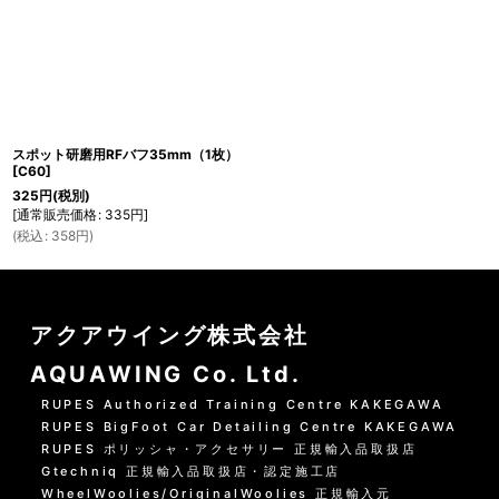
スポット研磨用RFバフ35mm（1枚）
[
C60
]
325
円
(税別)
[
通常販売価格
:
335
円
]
(
税込
:
358
円
)
アクアウイング株式会社
AQUAWING Co. Ltd.
RUPES Authorized Training Centre KAKEGAWA
RUPES BigFoot Car Detailing Centre KAKEGAWA
RUPES ポリッシャ・アクセサリー 正規輸入品取扱店
Gtechniq 正規輸入品取扱店・認定施工店
WheelWoolies/OriginalWoolies 正規輸入元