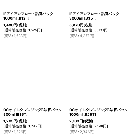
IFアイアンフロート詰替パック
IFアイアンフロート詰替パック
1000ml
[
B12T
]
3000ml
[
B35T
]
1,480
円
(税別)
3,870
円
(税別)
[
通常販売価格
:
1,525
円
]
[
通常販売価格
:
3,989
円
]
(
税込
:
1,628
円
)
(
税込
:
4,257
円
)
OCオイルクレンジングS詰替パック
OCオイルクレンジングS詰替パック
500ml
[
B15T
]
1000ml
[
B25T
]
1,205
円
(税別)
2,133
円
(税別)
[
通常販売価格
:
1,242
円
]
[
通常販売価格
:
2,198
円
]
(
税込
:
1,326
円
)
(
税込
:
2,346
円
)