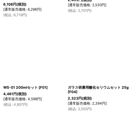
6,108
円
(税別)
[
通常販売価格
:
2,530
円
]
[
通常販売価格
:
6,296
円
]
(
税込
:
2,701
円
)
(
税込
:
6,719
円
)
WS-01 200mlセット
[
F01
]
ガラス研磨用酸化セリウムセット 25g
[
F04
]
4,461
円
(税別)
2,323
円
(税別)
[
通常販売価格
:
4,598
円
]
[
通常販売価格
:
2,394
円
]
(
税込
:
4,907
円
)
(
税込
:
2,555
円
)