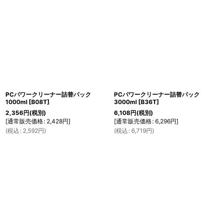
PCパワークリーナー詰替パック
PCパワークリーナー詰替パック
1000ml
[
B08T
]
3000ml
[
B36T
]
2,356
円
(税別)
6,108
円
(税別)
[
通常販売価格
:
2,428
円
]
[
通常販売価格
:
6,296
円
]
(
税込
:
2,592
円
)
(
税込
:
6,719
円
)