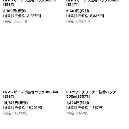
LRVレザーレブ詰替パック500ml
LRVレザーレブ詰替パック1000ml
[
E13T
]
[
E14T
]
3,189
円
(税別)
5,661
円
(税別)
[
通常販売価格
:
3,287
円
]
[
通常販売価格
:
5,836
円
]
(
税込
:
3,508
円
)
(
税込
:
6,227
円
)
LRVレザーレブ詰替パック3000ml
PCパワークリーナー詰替パック
[
E19T
]
500ml
[
B07T
]
14,745
円
(税別)
1,326
円
(税別)
[
通常販売価格
:
15,201
円
]
[
通常販売価格
:
1,367
円
]
(
税込
:
16,220
円
)
(
税込
:
1,459
円
)