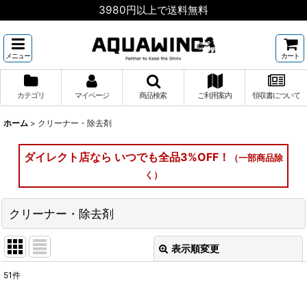
3980円以上で送料無料
メニュー
カート
カテゴリ
マイページ
商品検索
ご利用案内
領収書について
ホーム
>
クリーナー・除去剤
ダイレクト店なら いつでも全品3%OFF！
（一部商品除
く）
クリーナー・除去剤
表示順変更
閉じる
51
件
サブカテゴリ
: