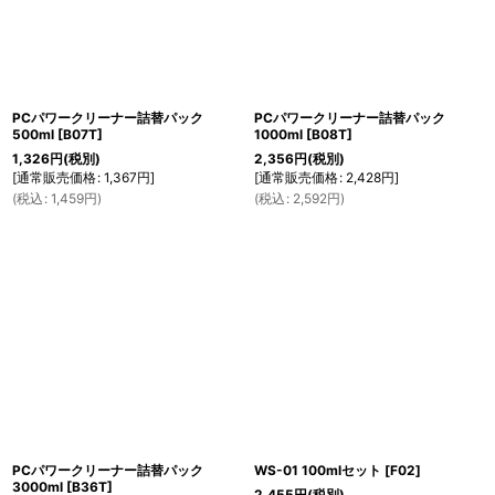
PCパワークリーナー詰替パック
PCパワークリーナー詰替パック
500ml
[
B07T
]
1000ml
[
B08T
]
1,326
円
(税別)
2,356
円
(税別)
[
通常販売価格
:
1,367
円
]
[
通常販売価格
:
2,428
円
]
(
税込
:
1,459
円
)
(
税込
:
2,592
円
)
PCパワークリーナー詰替パック
WS-01 100mlセット
[
F02
]
3000ml
[
B36T
]
2,455
円
(税別)