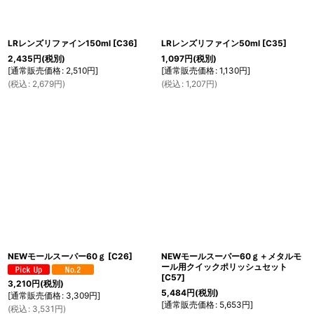
LRレンズリファイン150ml
[
C36
]
LRレンズリファイン50ml
[
C35
]
2,435
円
(税別)
1,097
円
(税別)
[
通常販売価格
:
2,510
円
]
[
通常販売価格
:
1,130
円
]
(
税込
:
2,679
円
)
(
税込
:
1,207
円
)
NEWモールスーパー60ｇ
[
C26
]
NEWモールスーパー60ｇ＋メタルモ
ール用クイックポリッシュセット
[
C57
]
3,210
円
(税別)
5,484
円
(税別)
[
通常販売価格
:
3,309
円
]
[
通常販売価格
:
5,653
円
]
(
税込
:
3,531
円
)