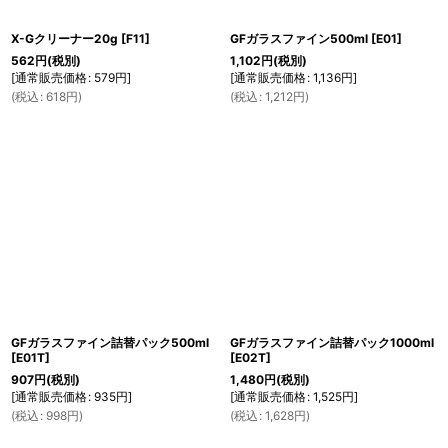
X-Gクリーナー20g
[
F11
]
GFガラスファイン500ml
[
E01
]
562
円
(税別)
1,102
円
(税別)
[
通常販売価格
:
579
円
]
[
通常販売価格
:
1,136
円
]
(
税込
:
618
円
)
(
税込
:
1,212
円
)
GFガラスファイン詰替パック500ml
GFガラスファイン詰替パック1000ml
[
E01T
]
[
E02T
]
907
円
(税別)
1,480
円
(税別)
[
通常販売価格
:
935
円
]
[
通常販売価格
:
1,525
円
]
(
税込
:
998
円
)
(
税込
:
1,628
円
)