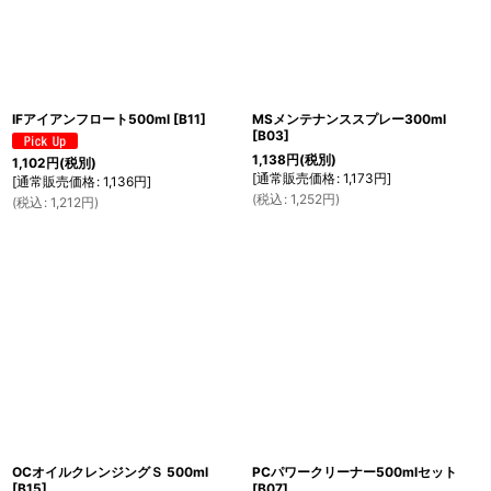
IFアイアンフロート500ml
[
B11
]
MSメンテナンススプレー300ml
[
B03
]
1,138
円
(税別)
1,102
円
(税別)
[
通常販売価格
:
1,173
円
]
[
通常販売価格
:
1,136
円
]
(
税込
:
1,252
円
)
(
税込
:
1,212
円
)
OCオイルクレンジングＳ 500ml
PCパワークリーナー500mlセット
[
B15
]
[
B07
]