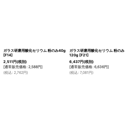
ガラス研磨用酸化セリウム 粉のみ40g
ガラス研磨用酸化セリウム 粉のみ
[
F14
]
120g
[
F21
]
2,511
円
(税別)
6,437
円
(税別)
[
通常販売価格
:
2,588
円
]
[
通常販売価格
:
6,636
円
]
(
税込
:
2,762
円
)
(
税込
:
7,081
円
)