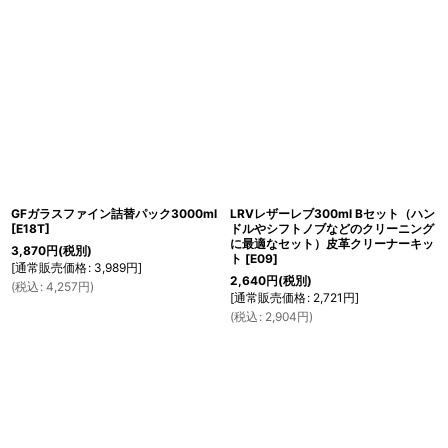
GFガラスファイン詰替パック3000ml
LRVレザーレブ300ml Bセット（ハン
[
E18T
]
ドルやシフトノブなどのクリーニング
に最適なセット）皮革クリーナーキッ
3,870
円
(税別)
ト
[
E09
]
[
通常販売価格
:
3,989
円
]
2,640
円
(税別)
(
税込
:
4,257
円
)
[
通常販売価格
:
2,721
円
]
(
税込
:
2,904
円
)