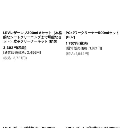
LRVレザーレブ300ml Aセット（本格
PCパワークリーナー500mlセット
的なシートクリーニングまで可能なセ
[
B07
]
ット）皮革クリーナーキット
[
E10
]
1,767
円
(税別)
3,392
円
(税別)
[
通常販売価格
:
1,821
円
]
[
通常販売価格
:
3,496
円
]
(
税込
:
1,944
円
)
(
税込
:
3,731
円
)