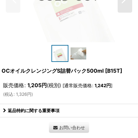
OCオイルクレンジングS詰替パック500ml
[
B15T
]
販売価格
:
1,205
円
(税別)
[
通常販売価格
:
1,242
円
]
(
税込
:
1,326
円
)
返品特約に関する重要事項
お問い合わせ