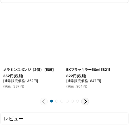
メラミンスポンジ（2個）
[
E05
]
BKブラッキラー50ml
[
B21
]
352
円
(税別)
822
円
(税別)
[
通常販売価格
:
362
円
]
[
通常販売価格
:
847
円
]
(
税込
:
387
円
)
(
税込
:
904
円
)
レビュー