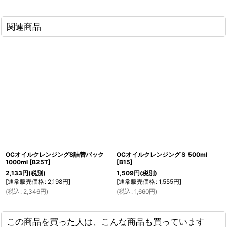
関連商品
OCオイルクレンジングS詰替パック
OCオイルクレンジングＳ 500ml
1000ml
[
B25T
]
[
B15
]
2,133
円
(税別)
1,509
円
(税別)
[
通常販売価格
:
2,198
円
]
[
通常販売価格
:
1,555
円
]
(
税込
:
2,346
円
)
(
税込
:
1,660
円
)
この商品を買った人は、こんな商品も買っています