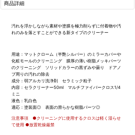
商品詳細
汚れを浮かしながら素材や塗膜を極力削らずに付着物や汚
れのみを落とすことができる新タイプのクリーナー
用途：マットクローム（半艶シルバー）のミラーカバーや
化粧モールのクリーニング 膜厚の薄い樹脂メッキパーツ
のクリーニング ソリッドカラーの黒ずみや曇り ドアノ
ブ周りの汚れの除去
成分：弱アルカリ洗浄剤 セラミック粒子
内容：セラクリーナー50ml マルチファイバークロス1/4
ミニ
液色：乳白色
適応：塗装面◎ 表面の滑らかな樹脂パーツ◎
注意事項 ●クリーニングに使用するクロスは軽く湿らせ
て使用 ●放置乾燥厳禁