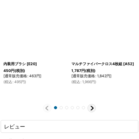
内装用ブラシ
[
E20
]
マルチファイバークロス4枚組
[
A52
]
450
円
(税別)
1,787
円
(税別)
[
通常販売価格
:
463
円
]
[
通常販売価格
:
1,842
円
]
(
税込
:
495
円
)
(
税込
:
1,966
円
)
レビュー