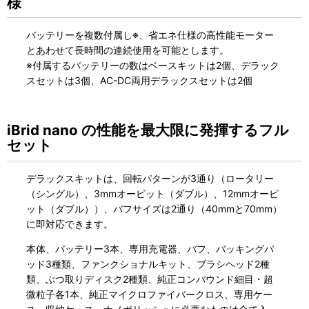
様
バッテリーを複数付属し※、省エネ仕様の高性能モーター
とあわせて長時間の連続使用を可能とします。
※付属するバッテリーの数はベースキットは2個、デラック
スセットは3個、AC-DC両用デラックスセットは2個
iBrid nano の性能を最大限に発揮するフル
セット
デラックスキットは、回転パターンが3通り（ロータリー
（シングル）、3mmオービット（ダブル）、12mmオービ
ット（ダブル））、バフサイズは2通り（40mmと70mm）
に即対応できます。
本体、バッテリー3本、専用充電器、バフ、バッキングパ
ッド3種類、ファンクショナルキット、ブラシヘッド2種
類、ぶつ取りディスク2種類、純正コンパウンド細目・超
微粒子各1本、純正マイクロファイバークロス、専用ケー