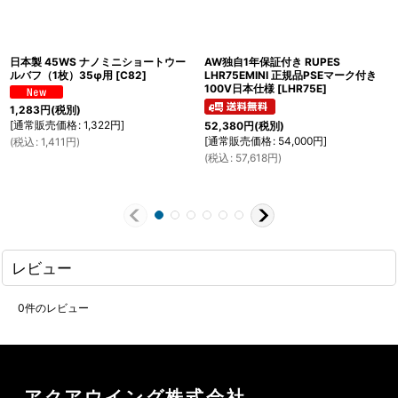
日本製 45WS ナノミニショートウー
AW独自1年保証付き RUPES
ルバフ（1枚）35φ用
[
C82
]
LHR75EMINI 正規品PSEマーク付き
100V日本仕様
[
LHR75E
]
1,283
円
(税別)
[
通常販売価格
:
1,322
円
]
52,380
円
(税別)
[
通常販売価格
:
54,000
円
]
(
税込
:
1,411
円
)
(
税込
:
57,618
円
)
レビュー
0
件のレビュー
アクアウイング株式会社