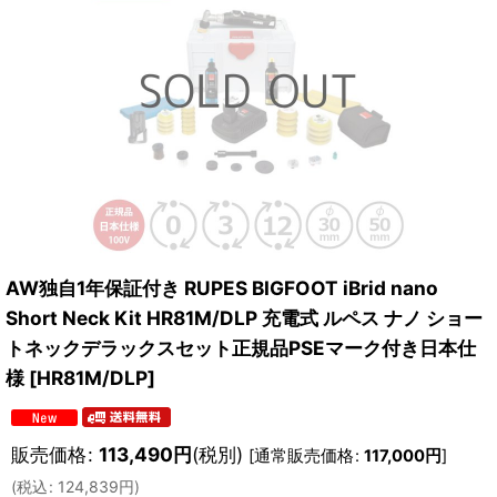
AW独自1年保証付き RUPES BIGFOOT iBrid nano
Short Neck Kit HR81M/DLP 充電式 ルペス ナノ ショー
トネックデラックスセット正規品PSEマーク付き日本仕
様
[
HR81M/DLP
]
販売価格
:
113,490
円
(税別)
[
通常販売価格
:
117,000
円
]
(
税込
:
124,839
円
)