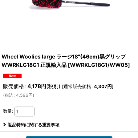
Wheel Woolies large ラージ18"(46cm)黒グリップ
WWRKLG18G1 正規輸入品
[
WWRKLG18G1/WW05
]
販売価格
:
4,178
円
(税別)
[
通常販売価格
:
4,307
円
]
(
税込
:
4,596
円
)
数量
:
返品特約に関する重要事項