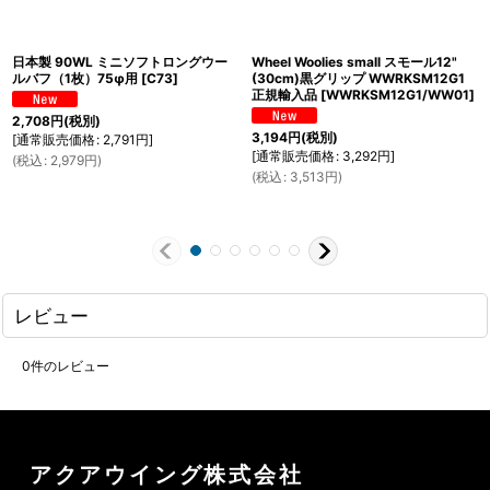
日本製 90WL ミニソフトロングウー
Wheel Woolies small スモール12"
ルバフ（1枚）75φ用
[
C73
]
(30cm)黒グリップ WWRKSM12G1
正規輸入品
[
WWRKSM12G1/WW01
]
2,708
円
(税別)
3,194
円
(税別)
[
通常販売価格
:
2,791
円
]
[
通常販売価格
:
3,292
円
]
(
税込
:
2,979
円
)
(
税込
:
3,513
円
)
レビュー
0
件のレビュー
アクアウイング株式会社