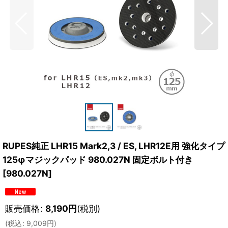
RUPES純正 LHR15 Mark2,3 / ES, LHR12E用 強化タイプ
125φマジックパッド 980.027N 固定ボルト付き
[
980.027N
]
販売価格
:
8,190
円
(税別)
(
税込
:
9,009
円
)