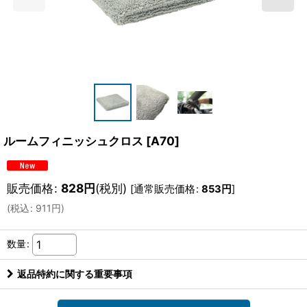
ルームフィニッシュクロス
[
A70
]
販売価格
:
828
円
(税別)
[
通常販売価格
:
853
円
]
(
税込
:
911
円
)
数量
:
返品特約に関する重要事項