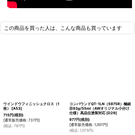
この商品を買った人は、こんな商品も買っています
ウインドウフィニッシュクロス（1
コンパウンドQT-1LN（5975R）極細
枚）
[
A53
]
目63g/55ml（AWオリジナル小分け
仕様）高品位塗装対応
[
D29
]
715
円
(税別)
977
円
(税別)
[
通常販売価格
:
737
円
]
[
通常販売価格
:
1,007
円
]
(
税込
:
787
円
)
(
税込
:
1,075
円
)