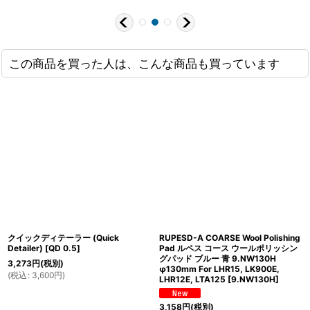
この商品を買った人は、こんな商品も買っています
クイックディテーラー (Quick
RUPESD-A COARSE Wool Polishing
Detailer)
[
QD 0.5
]
Pad ルペス コース ウールポリッシン
グパッド ブルー 青 9.NW130H
3,273
円
(税別)
φ130mm For LHR15, LK900E,
(
税込
:
3,600
円
)
LHR12E, LTA125
[
9.NW130H
]
3,158
円
(税別)