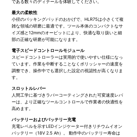
である数々のディテールを体験してください。
最大の柔軟性
小径のバッキングパッドのおかげで、HLR75は小さくて複
雑な領域の研磨に最適です。ツール本体のコンパクトなサ
イズ感と12mmのオービットにより、快適な取り扱いと細
部の正確な研磨が可能になります。
電子スピードコントロールモジュール
スピードコントローラーは実用的で使いやすい仕様になっ
ています。作業を中断することなくポリッシャーの速度を
調整でき、操作中でも選択した設定の視認性が高くなりま
す。
スロットルレバー
人間工学に基づきラバーコーティングされた可変速度レバ
ーは、より正確なツールコントロールで作業者の快適性を
高めます。
バッテリーおよびバッテリー充電
充電レベルを示すLEDインジケーター付きリチウムイオン
バッテリー（18V 2.5 Ah）。 動作中のバッテリー寿命は