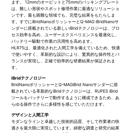
ます。 12mmのオービットと75mmのバッキングプレート
は、難しい形状やスポット修理作業に最適なソリューショ
ンです。最も困難な領域でも、完璧な結果をもたらしま
す。すでにiBridNanoポリッシャーとQ-MAG iBridNanoサ
ンダーに搭載されている新しいiBridテクノロジーは、プロ
セス効率を高め、ユーザーエクスペリエンスを最適化し、
バッテリー駆動で作業の汎用性を高めます。
HLR75は、最適化された人間工学を備えているため、快適
で使いやすく、革新的な設計により、驚異的な操作性とバ
ランスが実現し、正確で効率的な研磨結果が保証されま
す。
iBridテクノロジー
BridNanoポリッシャーとQ-MAGiBrid Nanoサンダーに搭
載されている革新的なiBridテクノロジーは、RUPES iBrid
ツールをバッテリーで動作するように構成できるため、あ
らゆる操作でさらに多様性を感じていただけます。
デザインと人間工学
モダンなラインと卓越した技術的品質、そして作業者の快
適さを最大限に実現しています。綿密な調査と研究の結果