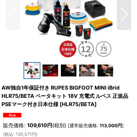
AW独自1年保証付き RUPES BIGFOOT MINI iBrid
HLR75/BETA ベータキット 18V 充電式 ルペス 正規品
PSEマーク付き日本仕様
[
HLR75/BETA
]
販売価格
:
109,610
円
(税別)
[
通常販売価格
:
113,000
円
]
(
税込
:
120,571
円
)