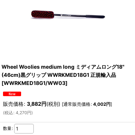
Wheel Woolies medium long ミディアムロング18"
(46cm)黒グリップ WWRKMED18G1 正規輸入品
[
WWRKMED18G1/WW03
]
販売価格
:
3,882
円
(税別)
[
通常販売価格
:
4,002
円
]
(
税込
:
4,270
円
)
数量
: