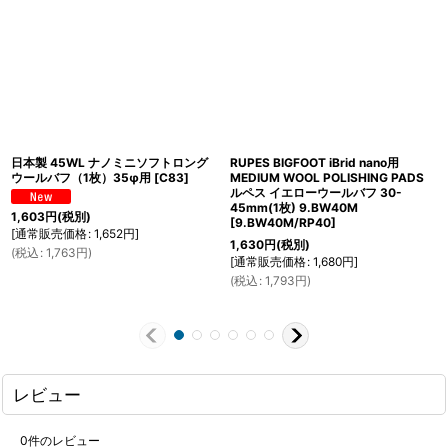
日本製 45WL ナノミニソフトロング
RUPES BIGFOOT iBrid nano用
ウールバフ（1枚）35φ用
[
C83
]
MEDIUM WOOL POLISHING PADS
ルペス イエローウールバフ 30-
45mm(1枚) 9.BW40M
1,603
円
(税別)
[
9.BW40M/RP40
]
[
通常販売価格
:
1,652
円
]
1,630
円
(税別)
(
税込
:
1,763
円
)
[
通常販売価格
:
1,680
円
]
(
税込
:
1,793
円
)
レビュー
0
件のレビュー