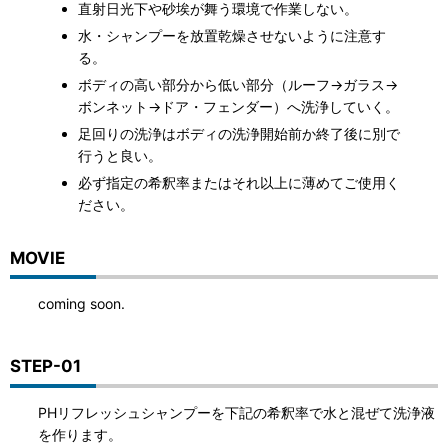
直射日光下や砂埃が舞う環境で作業しない。
水・シャンプーを放置乾燥させないように注意す
る。
ボディの高い部分から低い部分（ルーフ→ガラス→
ボンネット→ドア・フェンダー）へ洗浄していく。
足回りの洗浄はボディの洗浄開始前か終了後に別で
行うと良い。
必ず指定の希釈率またはそれ以上に薄めてご使用く
ださい。
MOVIE
coming soon.
STEP-01
PHリフレッシュシャンプーを下記の希釈率で水と混ぜて洗浄液
を作ります。