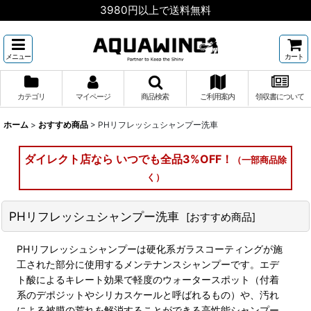
3980円以上で送料無料
メニュー
カート
カテゴリ
マイページ
商品検索
ご利用案内
領収書について
ホーム
>
おすすめ商品
>
PHリフレッシュシャンプー洗車
ダイレクト店なら いつでも全品3%OFF！
（一部商品除
く）
PHリフレッシュシャンプー洗車
[
おすすめ商品
]
PHリフレッシュシャンプーは硬化系ガラスコーティングが施
工された部分に使用するメンテナンスシャンプーです。エデ
ト酸によるキレート効果で軽度のウォータースポット（付着
系のデポジットやシリカスケールと呼ばれるもの）や、汚れ
による被膜の荒れを解消することができる高性能シャンプー