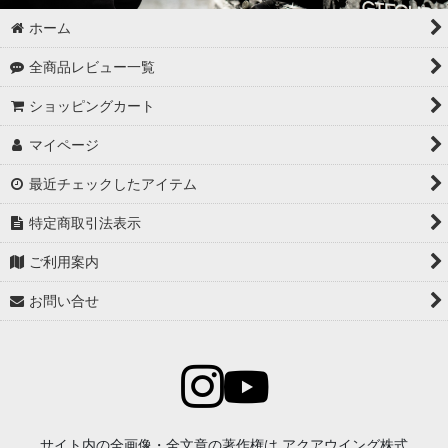
アルミホイールコーティング（クリアーコートあり）
ホーム
アルミホイールコーティング（クリアーコートなし アルミ素地
全商品レビュー一覧
）
ショッピングカート
アルミホイールコーティング（メッキ・スパッタリング）
マイページ
アルミホイールコーティング（艶消〜半艶 マットカラー）
最近チェックしたアイテム
アルミホイールコーティング（クリアーなし ソリッドカラー塗
特定商取引法表示
装）
ご利用案内
ウインドウガラスの撥水コーティング
お問い合せ
ヘッドライトのコーティング
アルミ・ステンレス製ルーフレール・窓枠のコーティング
メッキパーツ（鉄ベース）のコーティング
未塗装樹脂パーツ（凹凸・梨地状）のコーティング
サイト内の全画像・全文章の著作権は アクアウイング株式