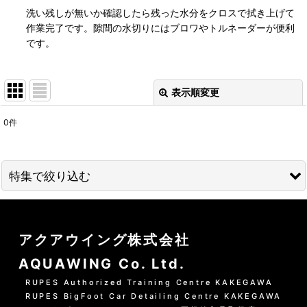
洗い残しが無いか確認したら残った水分をクロスで拭き上げて
作業完了です。隙間の水切りにはブロワやトルネーダーが便利
です。
表示順変更
閉じる
0
件
表示数
:
並び順
:
特集で絞り込む
絞り込む
01 --------------------
アクアウイング株式会社
水洗いの方法
AQUAWING Co. Ltd.
グリーンシャンプー洗車の方法
RUPES Authorized Training Centre KAKEGAWA
RUPES BigFoot Car Detailing Centre KAKEGAWA
PHリフレッシュシャンプー洗車