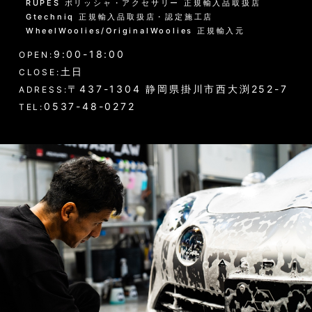
RUPES ポリッシャ・アクセサリー 正規輸入品取扱店
Gtechniq 正規輸入品取扱店・認定施工店
黒い筋状の水垢・古い保護層
WheelWoolies/OriginalWoolies 正規輸入元
9:00-18:00
ホイール・タイヤの洗浄
OPEN:
土日
CLOSE:
エンジンルーム・タイヤハウスなど
〒437-1304 静岡県掛川市西大渕252-7
ADRESS:
0537-48-0272
TEL:
ウインドウガラス（外窓）の洗浄
ドア・トランクの内側（インナー）の洗浄
ゴムパーツの洗浄
各パーツの脱脂
02 -------------------
ボディコーティング（通常カラー）
ボディコーティング（マットカラー）