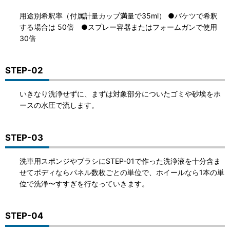
用途別希釈率（付属計量カップ満量で35ml） ●バケツで希釈
する場合は 50倍 ●スプレー容器またはフォームガンで使用
30倍
STEP-02
いきなり洗浄せずに、まずは対象部分についたゴミや砂埃をホ
ースの水圧で流します。
STEP-03
洗車用スポンジやブラシにSTEP-01で作った洗浄液を十分含ま
せてボディならパネル数枚ごとの単位で、ホイールなら1本の単
位で洗浄〜すすぎを行なっていきます。
STEP-04