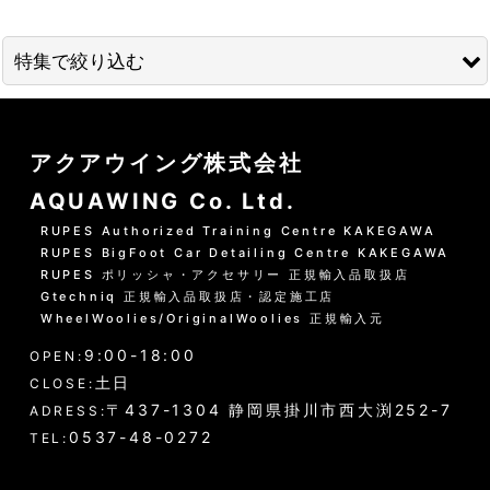
並び順
:
特集で絞り込む
絞り込む
01 --------------------
アクアウイング株式会社
水洗いの方法
AQUAWING Co. Ltd.
グリーンシャンプー洗車の方法
RUPES Authorized Training Centre KAKEGAWA
RUPES BigFoot Car Detailing Centre KAKEGAWA
PHリフレッシュシャンプー洗車
RUPES ポリッシャ・アクセサリー 正規輸入品取扱店
Gtechniq 正規輸入品取扱店・認定施工店
黒い筋状の水垢・古い保護層
WheelWoolies/OriginalWoolies 正規輸入元
9:00-18:00
ホイール・タイヤの洗浄
OPEN:
土日
CLOSE:
エンジンルーム・タイヤハウスなど
〒437-1304 静岡県掛川市西大渕252-7
ADRESS:
0537-48-0272
TEL:
ウインドウガラス（外窓）の洗浄