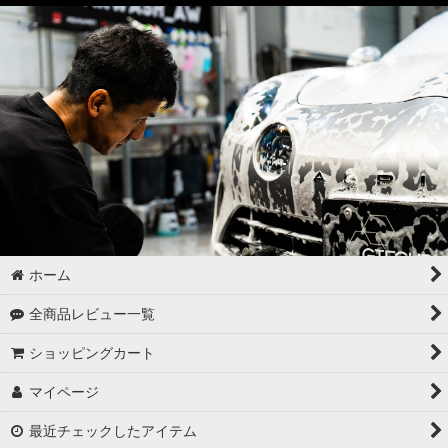
ドア・トランクの内側（インナー）の洗浄
ゴムパーツの洗浄
各パーツの脱脂
02 -------------------
ボディコーティング（通常カラー）
ボディコーティング（マットカラー）
アルミホイールコーティング（クリアーコートあり）
ホーム
アルミホイールコーティング（クリアーコートなし アルミ素地
全商品レビュー一覧
）
ショッピングカート
アルミホイールコーティング（メッキ・スパッタリング）
マイページ
アルミホイールコーティング（艶消〜半艶 マットカラー）
最近チェックしたアイテム