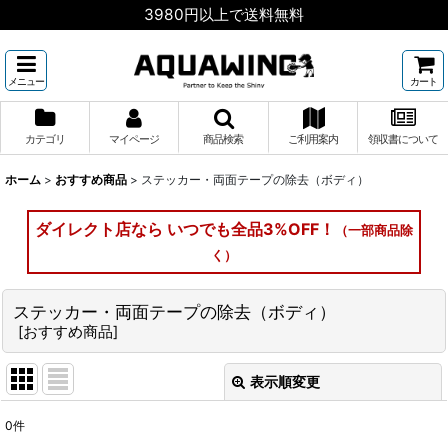
3980円以上で送料無料
メニュー
カート
カテゴリ
マイページ
商品検索
ご利用案内
領収書について
ホーム
>
おすすめ商品
>
ステッカー・両面テープの除去（ボディ）
ダイレクト店なら いつでも全品3%OFF！
（一部商品除
く）
ステッカー・両面テープの除去（ボディ）
[
おすすめ商品
]
表示順変更
閉じる
0
件
表示数
: