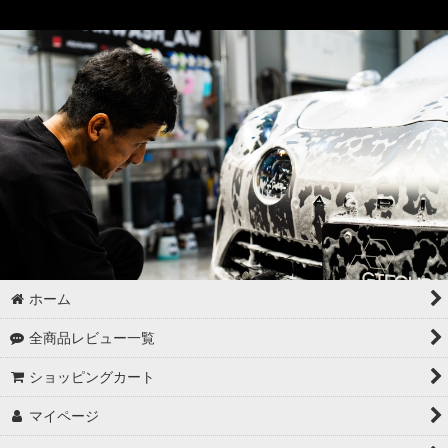
ドア・トランクの内側（インナー）の洗浄
ゴムパーツの洗浄
各パーツの脱脂
02 -------------------
ボディコーティング（通常カラー）
ボディコーティング（マットカラー）
アルミホイールコーティング（クリアーコートあり）
ホーム
アルミホイールコーティング（クリアーコートなし アルミ素地
全商品レビュー一覧
）
ショッピングカート
アルミホイールコーティング（メッキ・スパッタリング）
マイページ
アルミホイールコーティング（艶消〜半艶 マットカラー）