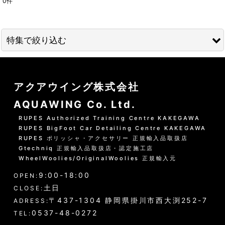
0
件
表示数
:
並び順
:
特集で絞り込む
絞り込む
01 --------------------
アクアウイング株式会社
水洗いの方法
AQUAWING Co. Ltd.
グリーンシャンプー洗車の方法
RUPES Authorized Training Centre KAKEGAWA
RUPES BigFoot Car Detailing Centre KAKEGAWA
PHリフレッシュシャンプー洗車
RUPES ポリッシャ・アクセサリー 正規輸入品取扱店
Gtechniq 正規輸入品取扱店・認定施工店
黒い筋状の水垢・古い保護層
WheelWoolies/OriginalWoolies 正規輸入元
9:00-18:00
ホイール・タイヤの洗浄
OPEN:
土日
CLOSE:
エンジンルーム・タイヤハウスなど
〒437-1304 静岡県掛川市西大渕252-7
ADRESS:
0537-48-0272
TEL:
ウインドウガラス（外窓）の洗浄