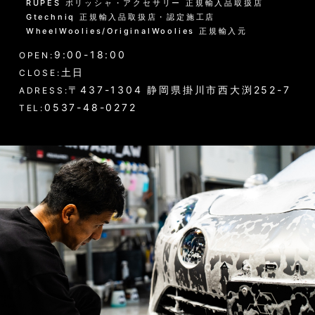
RUPES ポリッシャ・アクセサリー 正規輸入品取扱店
Gtechniq 正規輸入品取扱店・認定施工店
黒い筋状の水垢・古い保護層
WheelWoolies/OriginalWoolies 正規輸入元
9:00-18:00
ホイール・タイヤの洗浄
OPEN:
土日
CLOSE:
エンジンルーム・タイヤハウスなど
〒437-1304 静岡県掛川市西大渕252-7
ADRESS:
0537-48-0272
TEL:
ウインドウガラス（外窓）の洗浄
ドア・トランクの内側（インナー）の洗浄
ゴムパーツの洗浄
各パーツの脱脂
02 -------------------
ボディコーティング（通常カラー）
ボディコーティング（マットカラー）