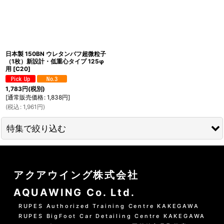
日本製 150BN ウレタンバフ超微粒子
（1枚）新設計・低重心タイプ 125φ
用
[
C20
]
1,783
円
(税別)
[
通常販売価格
:
1,838
円
]
(
税込
:
1,961
円
)
特集で絞り込む
01 --------------------
アクアウイング株式会社
水洗いの方法
AQUAWING Co. Ltd.
グリーンシャンプー洗車の方法
RUPES Authorized Training Centre KAKEGAWA
RUPES BigFoot Car Detailing Centre KAKEGAWA
PHリフレッシュシャンプー洗車