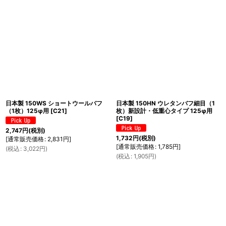
並び順
:
絞り込む
日本製 150WS ショートウールバフ
日本製 150HN ウレタンバフ細目（1
（1枚）125φ用
[
C21
]
枚）新設計・低重心タイプ 125φ用
[
C19
]
2,747
円
(税別)
1,732
円
(税別)
[
通常販売価格
:
2,831
円
]
[
通常販売価格
:
1,785
円
]
(
税込
:
3,022
円
)
(
税込
:
1,905
円
)