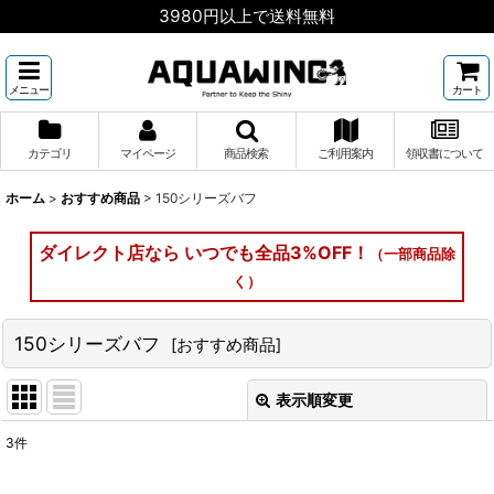
3980円以上で送料無料
メニュー
カート
カテゴリ
マイページ
商品検索
ご利用案内
領収書について
ホーム
>
おすすめ商品
>
150シリーズバフ
ダイレクト店なら いつでも全品3%OFF！
（一部商品除
く）
150シリーズバフ
[
おすすめ商品
]
表示順変更
閉じる
3
件
表示数
: