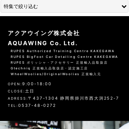
並び順
:
特集で絞り込む
絞り込む
01 --------------------
アクアウイング株式会社
水洗いの方法
AQUAWING Co. Ltd.
グリーンシャンプー洗車の方法
RUPES Authorized Training Centre KAKEGAWA
RUPES BigFoot Car Detailing Centre KAKEGAWA
PHリフレッシュシャンプー洗車
RUPES ポリッシャ・アクセサリー 正規輸入品取扱店
Gtechniq 正規輸入品取扱店・認定施工店
黒い筋状の水垢・古い保護層
WheelWoolies/OriginalWoolies 正規輸入元
9:00-18:00
ホイール・タイヤの洗浄
OPEN:
土日
CLOSE:
エンジンルーム・タイヤハウスなど
〒437-1304 静岡県掛川市西大渕252-7
ADRESS:
0537-48-0272
TEL:
ウインドウガラス（外窓）の洗浄
ドア・トランクの内側（インナー）の洗浄