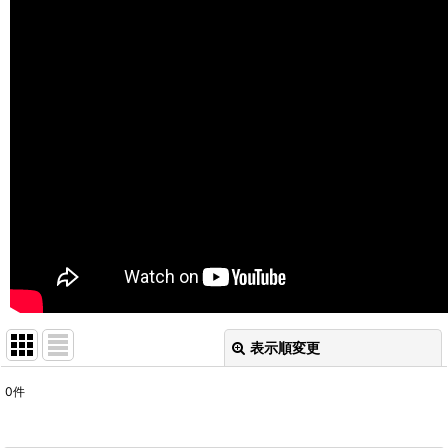
表示順変更
閉じる
0
件
表示数
: