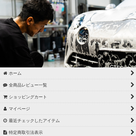
ゴムパーツの洗浄
各パーツの脱脂
02 -------------------
ボディコーティング（通常カラー）
ボディコーティング（マットカラー）
アルミホイールコーティング（クリアーコートあり）
ホーム
アルミホイールコーティング（クリアーコートなし アルミ素地
全商品レビュー一覧
）
ショッピングカート
アルミホイールコーティング（メッキ・スパッタリング）
マイページ
アルミホイールコーティング（艶消〜半艶 マットカラー）
最近チェックしたアイテム
アルミホイールコーティング（クリアーなし ソリッドカラー塗
特定商取引法表示
装）