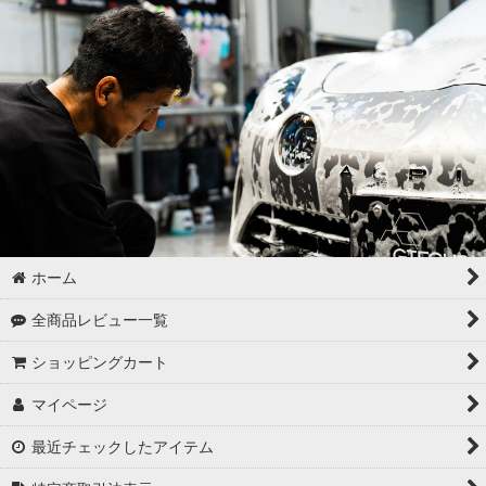
ゴムパーツの洗浄
各パーツの脱脂
02 -------------------
ボディコーティング（通常カラー）
ボディコーティング（マットカラー）
アルミホイールコーティング（クリアーコートあり）
ホーム
アルミホイールコーティング（クリアーコートなし アルミ素地
全商品レビュー一覧
）
ショッピングカート
アルミホイールコーティング（メッキ・スパッタリング）
マイページ
アルミホイールコーティング（艶消〜半艶 マットカラー）
最近チェックしたアイテム
アルミホイールコーティング（クリアーなし ソリッドカラー塗