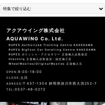
並び順
:
特集で絞り込む
絞り込む
01 --------------------
アクアウイング株式会社
水洗いの方法
AQUAWING Co. Ltd.
グリーンシャンプー洗車の方法
RUPES Authorized Training Centre KAKEGAWA
RUPES BigFoot Car Detailing Centre KAKEGAWA
PHリフレッシュシャンプー洗車
RUPES ポリッシャ・アクセサリー 正規輸入品取扱店
Gtechniq 正規輸入品取扱店・認定施工店
黒い筋状の水垢・古い保護層
WheelWoolies/OriginalWoolies 正規輸入元
9:00-18:00
ホイール・タイヤの洗浄
OPEN:
土日
CLOSE:
エンジンルーム・タイヤハウスなど
〒437-1304 静岡県掛川市西大渕252-7
ADRESS:
0537-48-0272
TEL:
ウインドウガラス（外窓）の洗浄
ドア・トランクの内側（インナー）の洗浄