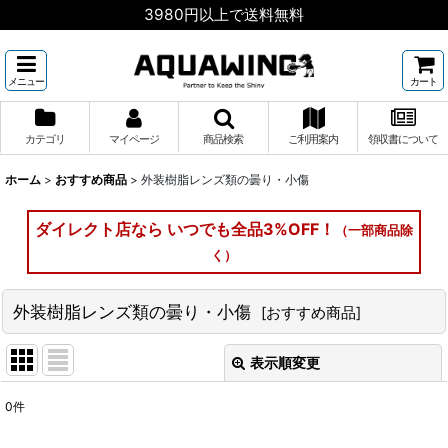
3980円以上で送料無料
メニュー
カート
カテゴリ
マイページ
商品検索
ご利用案内
領収書について
ホーム
>
おすすめ商品
>
外装樹脂レンズ類の曇り・小傷
ダイレクト店なら いつでも全品3%OFF！
（一部商品除
く）
外装樹脂レンズ類の曇り・小傷
[
おすすめ商品
]
表示順変更
閉じる
0
件
表示数
: