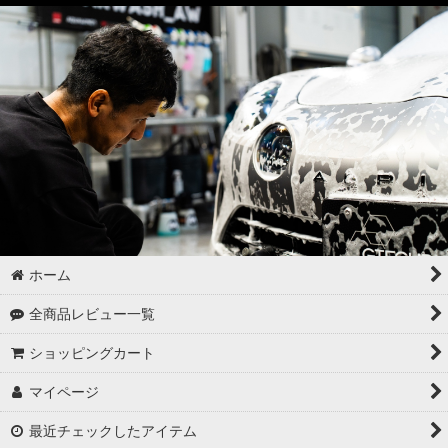
ドア・トランクの内側（インナー）の洗浄
ゴムパーツの洗浄
各パーツの脱脂
02 -------------------
ボディコーティング（通常カラー）
ボディコーティング（マットカラー）
アルミホイールコーティング（クリアーコートあり）
ホーム
アルミホイールコーティング（クリアーコートなし アルミ素地
全商品レビュー一覧
）
ショッピングカート
アルミホイールコーティング（メッキ・スパッタリング）
マイページ
アルミホイールコーティング（艶消〜半艶 マットカラー）
最近チェックしたアイテム