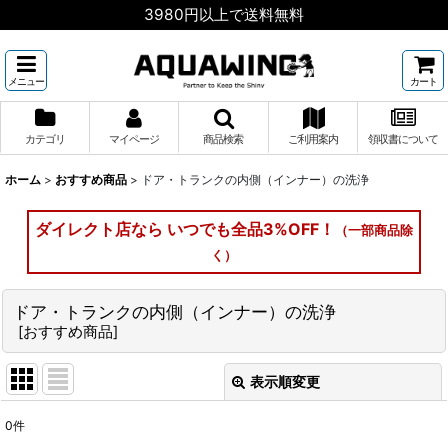
3980円以上で送料無料
メニュー
カート
カテゴリ
マイページ
商品検索
ご利用案内
領収書について
ホーム
>
おすすめ商品
>
ドア・トランクの内側（インナー）の洗浄
ダイレクト店なら いつでも全品3%OFF！
（一部商品除
く）
ドア・トランクの内側（インナー）の洗浄
[
おすすめ商品
]
表示順変更
閉じる
0
件
表示数
: