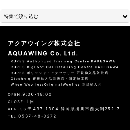
並び順
:
特集で絞り込む
絞り込む
01 --------------------
アクアウイング株式会社
水洗いの方法
AQUAWING Co. Ltd.
グリーンシャンプー洗車の方法
RUPES Authorized Training Centre KAKEGAWA
RUPES BigFoot Car Detailing Centre KAKEGAWA
PHリフレッシュシャンプー洗車
RUPES ポリッシャ・アクセサリー 正規輸入品取扱店
Gtechniq 正規輸入品取扱店・認定施工店
黒い筋状の水垢・古い保護層
WheelWoolies/OriginalWoolies 正規輸入元
9:00-18:00
ホイール・タイヤの洗浄
OPEN:
土日
CLOSE:
エンジンルーム・タイヤハウスなど
〒437-1304 静岡県掛川市西大渕252-7
ADRESS:
0537-48-0272
TEL:
ウインドウガラス（外窓）の洗浄