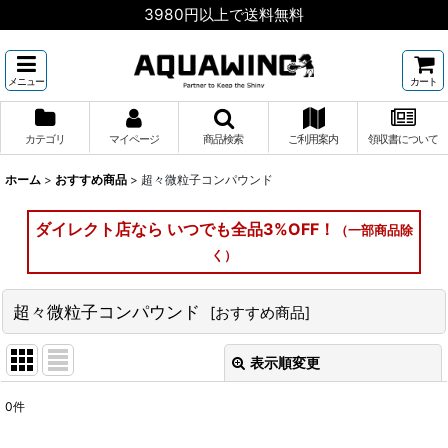
3980円以上で送料無料
メニュー
カート
カテゴリ
マイページ
商品検索
ご利用案内
領収書について
ホーム
>
おすすめ商品
>
超々微粒子コンパウンド
ダイレクト店なら いつでも全品3%OFF！
（一部商品除
く）
超々微粒子コンパウンド
[
おすすめ商品
]
表示順変更
閉じる
0
件
表示数
: