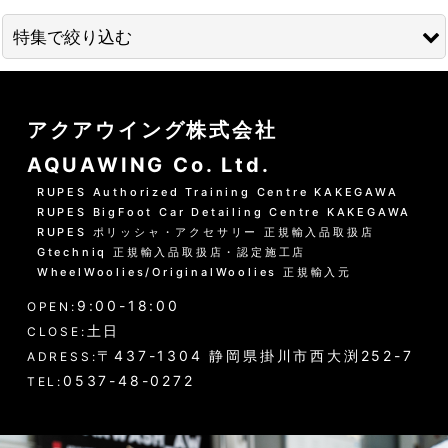
並び順
:
特集で絞り込む
絞り込む
01 --------------------
アクアウイング株式会社
水洗いの方法
AQUAWING Co. Ltd.
グリーンシャンプー洗車の方法
RUPES Authorized Training Centre KAKEGAWA
RUPES BigFoot Car Detailing Centre KAKEGAWA
PHリフレッシュシャンプー洗車
RUPES ポリッシャ・アクセサリー 正規輸入品取扱店
Gtechniq 正規輸入品取扱店・認定施工店
黒い筋状の水垢・古い保護層
WheelWoolies/OriginalWoolies 正規輸入元
9:00-18:00
ホイール・タイヤの洗浄
OPEN:
土日
CLOSE:
エンジンルーム・タイヤハウスなど
〒437-1304 静岡県掛川市西大渕252-7
ADRESS:
0537-48-0272
TEL:
ウインドウガラス（外窓）の洗浄
ドア・トランクの内側（インナー）の洗浄