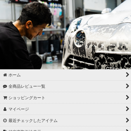
ゴムパーツの洗浄
各パーツの脱脂
02 -------------------
ボディコーティング（通常カラー）
ボディコーティング（マットカラー）
アルミホイールコーティング（クリアーコートあり）
ホーム
アルミホイールコーティング（クリアーコートなし アルミ素地
全商品レビュー一覧
）
ショッピングカート
アルミホイールコーティング（メッキ・スパッタリング）
マイページ
アルミホイールコーティング（艶消〜半艶 マットカラー）
最近チェックしたアイテム
アルミホイールコーティング（クリアーなし ソリッドカラー塗