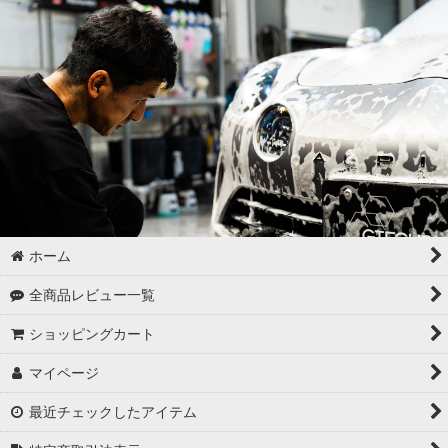
ゴムパーツの洗浄
各パーツの脱脂
02 -------------------
ボディコーティング（通常カラー）
ボディコーティング（マットカラー）
アルミホイールコーティング（クリアーコートあり）
ホーム
アルミホイールコーティング（クリアーコートなし アルミ素地
全商品レビュー一覧
）
ショッピングカート
アルミホイールコーティング（メッキ・スパッタリング）
マイページ
アルミホイールコーティング（艶消〜半艶 マットカラー）
最近チェックしたアイテム
アルミホイールコーティング（クリアーなし ソリッドカラー塗