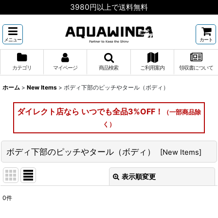
3980円以上で送料無料
メニュー
カート
カテゴリ
マイページ
商品検索
ご利用案内
領収書について
ホーム
>
New Items
>
ボディ下部のピッチやタール（ボディ）
ダイレクト店なら いつでも全品3%OFF！
（一部商品除
く）
ボディ下部のピッチやタール（ボディ）
[
New Items
]
表示順変更
閉じる
0
件
表示数
: