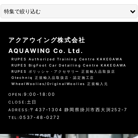
並び順
:
特集で絞り込む
絞り込む
01 --------------------
アクアウイング株式会社
水洗いの方法
AQUAWING Co. Ltd.
グリーンシャンプー洗車の方法
RUPES Authorized Training Centre KAKEGAWA
RUPES BigFoot Car Detailing Centre KAKEGAWA
PHリフレッシュシャンプー洗車
RUPES ポリッシャ・アクセサリー 正規輸入品取扱店
Gtechniq 正規輸入品取扱店・認定施工店
黒い筋状の水垢・古い保護層
WheelWoolies/OriginalWoolies 正規輸入元
9:00-18:00
ホイール・タイヤの洗浄
OPEN:
土日
CLOSE:
エンジンルーム・タイヤハウスなど
〒437-1304 静岡県掛川市西大渕252-7
ADRESS:
0537-48-0272
TEL:
ウインドウガラス（外窓）の洗浄
ドア・トランクの内側（インナー）の洗浄