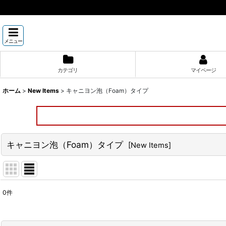
メニュー
カテゴリ
マイページ
ホーム
>
New Items
>
キャニヨン泡（Foam）タイプ
キャニヨン泡（Foam）タイプ
[
New Items
]
0
件
表示数
: