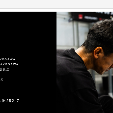
絞り込む
KAKEGAWA
 KAKEGAWA
品取扱店
入元
渕252-7