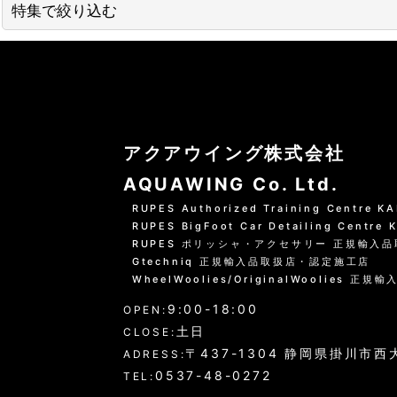
並び順
:
特集で絞り込む
01 --------------------
水洗いの方法
グリーンシャンプー洗車の方法
アクアウイング株式会社
PHリフレッシュシャンプー洗車
AQUAWING Co. Ltd.
RUPES Authorized Training Centre 
黒い筋状の水垢・古い保護層
RUPES BigFoot Car Detailing Centre
RUPES ポリッシャ・アクセサリー 正規輸入
ホイール・タイヤの洗浄
Gtechniq 正規輸入品取扱店・認定施工店
WheelWoolies/OriginalWoolies 正規輸
エンジンルーム・タイヤハウスなど
9:00-18:00
OPEN:
ウインドウガラス（外窓）の洗浄
土日
CLOSE:
〒437-1304 静岡県掛川市西大
ADRESS:
ドア・トランクの内側（インナー）の洗浄
0537-48-0272
TEL: