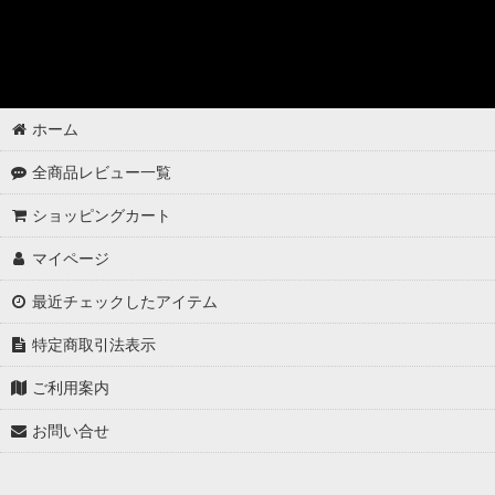
ゴムパーツの洗浄
各パーツの脱脂
02 -------------------
ホーム
ボディコーティング（通常カラー）
全商品レビュー一覧
ボディコーティング（マットカラー）
ショッピングカート
アルミホイールコーティング（クリアーコートあり）
マイページ
アルミホイールコーティング（クリアーコートなし アルミ素地 ）
最近チェックしたアイテム
アルミホイールコーティング（メッキ・スパッタリング）
特定商取引法表示
アルミホイールコーティング（艶消〜半艶 マットカラー）
ご利用案内
お問い合せ
アルミホイールコーティング（クリアーなし ソリッドカラー塗装）
ウインドウガラスの撥水コーティング