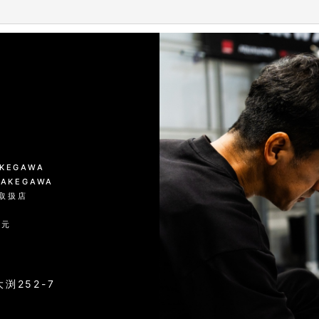
絞り込む
KAKEGAWA
 KAKEGAWA
品取扱店
入元
渕252-7