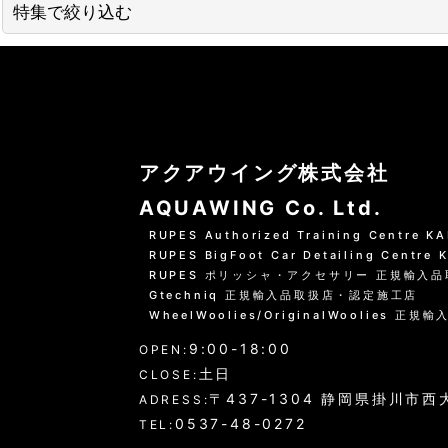
並び順
:
特集で絞り込む
01 --------------------
水洗いの方法
グリーンシャンプー洗車の方法
アクアウイング株式会社
PHリフレッシュシャンプー洗車
AQUAWING Co. Ltd.
RUPES Authorized Training Centre 
黒い筋状の水垢・古い保護層
RUPES BigFoot Car Detailing Centre
RUPES ポリッシャ・アクセサリー 正規輸入
ホイール・タイヤの洗浄
Gtechniq 正規輸入品取扱店・認定施工店
WheelWoolies/OriginalWoolies 正規輸
エンジンルーム・タイヤハウスなど
9:00-18:00
OPEN:
ウインドウガラス（外窓）の洗浄
土日
CLOSE:
〒437-1304 静岡県掛川市西大
ADRESS:
ドア・トランクの内側（インナー）の洗浄
0537-48-0272
TEL: