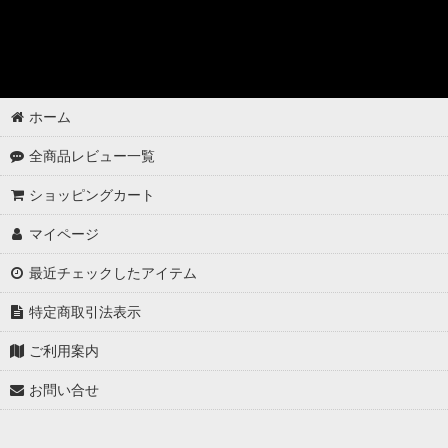
ゴムパーツの洗浄
各パーツの脱脂
02 -------------------
ホーム
ボディコーティング（通常カラー）
全商品レビュー一覧
ボディコーティング（マットカラー）
ショッピングカート
アルミホイールコーティング（クリアーコートあり）
マイページ
アルミホイールコーティング（クリアーコートなし アルミ素地 ）
最近チェックしたアイテム
アルミホイールコーティング（メッキ・スパッタリング）
特定商取引法表示
アルミホイールコーティング（艶消〜半艶 マットカラー）
ご利用案内
お問い合せ
アルミホイールコーティング（クリアーなし ソリッドカラー塗装）
ウインドウガラスの撥水コーティング