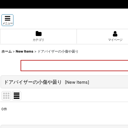
メニュー
カテゴリ
マイページ
ホーム
>
New Items
>
ドアバイザーの小傷や曇り
ドアバイザーの小傷や曇り
[
New Items
]
0
件
表示数
: