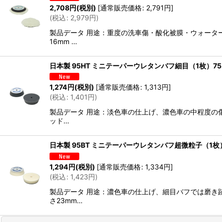
並び順
:
2,708
円
(税別)
[
通常販売価格
:
2,791
円
]
(
税込
:
2,979
円
)
製品データ 用途：重度の洗車傷・酸化被膜・ウォーター
16mm …
日本製 95HT ミニテーパーウレタンバフ細目（1枚）7
1,274
円
(税別)
[
通常販売価格
:
1,313
円
]
(
税込
:
1,401
円
)
製品データ 用途：淡色車の仕上げ、濃色車の中程度の傷
ッド…
日本製 95BT ミニテーパーウレタンバフ超微粒子（1枚
1,294
円
(税別)
[
通常販売価格
:
1,334
円
]
(
税込
:
1,423
円
)
製品データ 用途：濃色車の仕上げ、細目バフでは磨き跡
さ23mm…