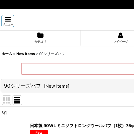
メニュー
カテゴリ
マイページ
ホーム
>
New Items
>
90シリーズバフ
90シリーズバフ
[
New Items
]
3
件
表示数
:
日本製 90WL ミニソフトロングウールバフ（1枚）75