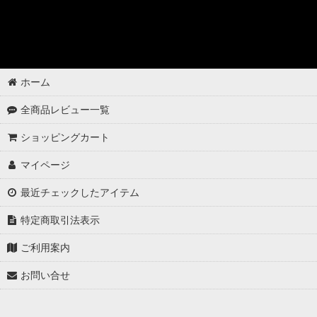
ゴムパーツの洗浄
各パーツの脱脂
02 -------------------
ホーム
ボディコーティング（通常カラー）
全商品レビュー一覧
ボディコーティング（マットカラー）
ショッピングカート
アルミホイールコーティング（クリアーコートあり）
マイページ
アルミホイールコーティング（クリアーコートなし アルミ素地 ）
最近チェックしたアイテム
アルミホイールコーティング（メッキ・スパッタリング）
特定商取引法表示
アルミホイールコーティング（艶消〜半艶 マットカラー）
ご利用案内
お問い合せ
アルミホイールコーティング（クリアーなし ソリッドカラー塗装）
ウインドウガラスの撥水コーティング