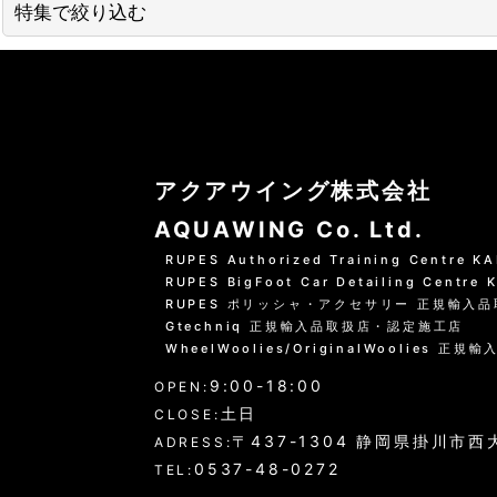
特集で絞り込む
01 --------------------
水洗いの方法
グリーンシャンプー洗車の方法
アクアウイング株式会社
PHリフレッシュシャンプー洗車
AQUAWING Co. Ltd.
RUPES Authorized Training Centre 
黒い筋状の水垢・古い保護層
RUPES BigFoot Car Detailing Centre
RUPES ポリッシャ・アクセサリー 正規輸入
ホイール・タイヤの洗浄
Gtechniq 正規輸入品取扱店・認定施工店
WheelWoolies/OriginalWoolies 正規輸
エンジンルーム・タイヤハウスなど
9:00-18:00
OPEN:
ウインドウガラス（外窓）の洗浄
土日
CLOSE:
〒437-1304 静岡県掛川市西大
ADRESS:
ドア・トランクの内側（インナー）の洗浄
0537-48-0272
TEL: