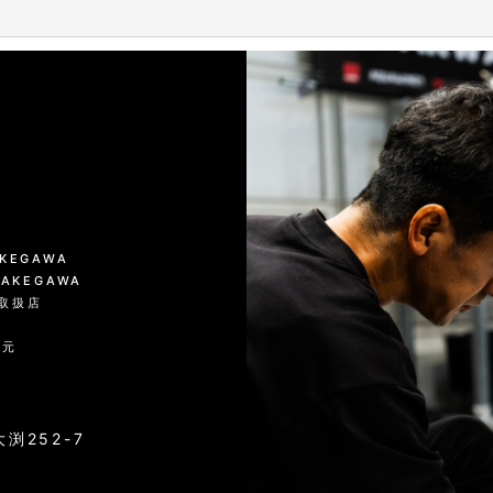
絞り込む
KAKEGAWA
 KAKEGAWA
品取扱店
入元
渕252-7