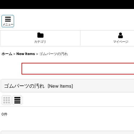
メニュー
カテゴリ
マイページ
ホーム
>
New Items
>
ゴムパーツの汚れ
ゴムパーツの汚れ
[
New Items
]
0
件
表示数
: