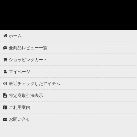
ゴムパーツの洗浄
各パーツの脱脂
02 -------------------
ホーム
ボディコーティング（通常カラー）
全商品レビュー一覧
ボディコーティング（マットカラー）
ショッピングカート
アルミホイールコーティング（クリアーコートあり）
マイページ
アルミホイールコーティング（クリアーコートなし アルミ素地 ）
最近チェックしたアイテム
アルミホイールコーティング（メッキ・スパッタリング）
特定商取引法表示
アルミホイールコーティング（艶消〜半艶 マットカラー）
ご利用案内
お問い合せ
アルミホイールコーティング（クリアーなし ソリッドカラー塗装）
ウインドウガラスの撥水コーティング