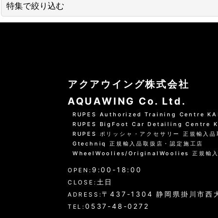
並び順
:
特集で絞り込む
01 --------------------
水洗いの方法
グリーンシャンプー洗車の方法
アクアウイング株式会社
PHリフレッシュシャンプー洗車
AQUAWING Co. Ltd.
RUPES Authorized Training Centre 
黒い筋状の水垢・古い保護層
RUPES BigFoot Car Detailing Centre
RUPES ポリッシャ・アクセサリー 正規輸入
ホイール・タイヤの洗浄
Gtechniq 正規輸入品取扱店・認定施工店
WheelWoolies/OriginalWoolies 正規輸
エンジンルーム・タイヤハウスなど
9:00-18:00
OPEN:
ウインドウガラス（外窓）の洗浄
土日
CLOSE:
〒437-1304 静岡県掛川市西大
ADRESS:
ドア・トランクの内側（インナー）の洗浄
0537-48-0272
TEL: