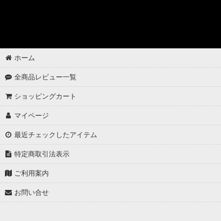
ゴムパーツの洗浄
各パーツの脱脂
02 -------------------
ホーム
ボディコーティング（通常カラー）
全商品レビュー一覧
ボディコーティング（マットカラー）
ショッピングカート
アルミホイールコーティング（クリアーコートあり）
マイページ
アルミホイールコーティング（クリアーコートなし アルミ素地 ）
最近チェックしたアイテム
アルミホイールコーティング（メッキ・スパッタリング）
特定商取引法表示
アルミホイールコーティング（艶消〜半艶 マットカラー）
ご利用案内
お問い合せ
アルミホイールコーティング（クリアーなし ソリッドカラー塗装）
ウインドウガラスの撥水コーティング