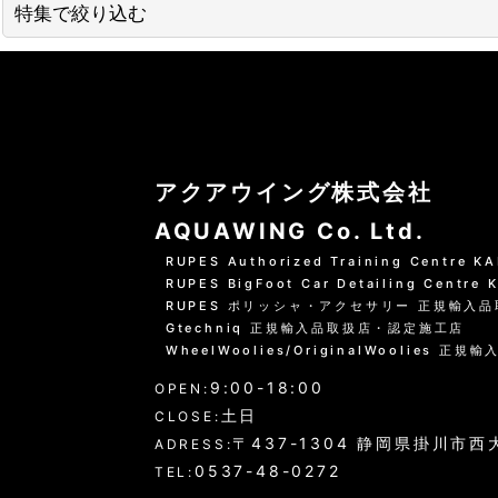
並び順
:
特集で絞り込む
01 --------------------
水洗いの方法
グリーンシャンプー洗車の方法
アクアウイング株式会社
PHリフレッシュシャンプー洗車
AQUAWING Co. Ltd.
RUPES Authorized Training Centre 
黒い筋状の水垢・古い保護層
RUPES BigFoot Car Detailing Centre
RUPES ポリッシャ・アクセサリー 正規輸入
ホイール・タイヤの洗浄
Gtechniq 正規輸入品取扱店・認定施工店
WheelWoolies/OriginalWoolies 正規輸
エンジンルーム・タイヤハウスなど
9:00-18:00
OPEN:
ウインドウガラス（外窓）の洗浄
土日
CLOSE:
〒437-1304 静岡県掛川市西大
ADRESS:
ドア・トランクの内側（インナー）の洗浄
0537-48-0272
TEL: