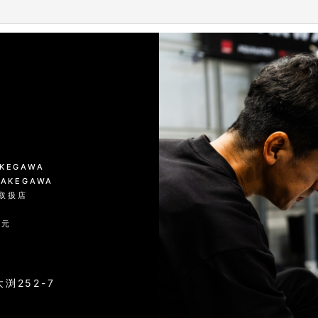
絞り込む
KAKEGAWA
 KAKEGAWA
品取扱店
入元
渕252-7