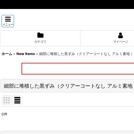
メニュー
カテゴリ
マイページ
ホーム
>
New Items
>
細部に堆積した黒ずみ（クリアーコートなし アルミ素地 
細部に堆積した黒ずみ（クリアーコートなし アルミ素地
0
件
表示数
: