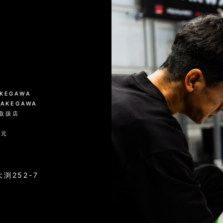
絞り込む
KAKEGAWA
 KAKEGAWA
品取扱店
入元
渕252-7