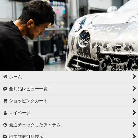
ゴムパーツの洗浄
各パーツの脱脂
02 -------------------
ボディコーティング（通常カラー）
ボディコーティング（マットカラー）
アルミホイールコーティング（クリアーコートあり）
ホーム
アルミホイールコーティング（クリアーコートなし アルミ素地
全商品レビュー一覧
）
ショッピングカート
アルミホイールコーティング（メッキ・スパッタリング）
マイページ
アルミホイールコーティング（艶消〜半艶 マットカラー）
最近チェックしたアイテム
アルミホイールコーティング（クリアーなし ソリッドカラー塗
特定商取引法表示
装）