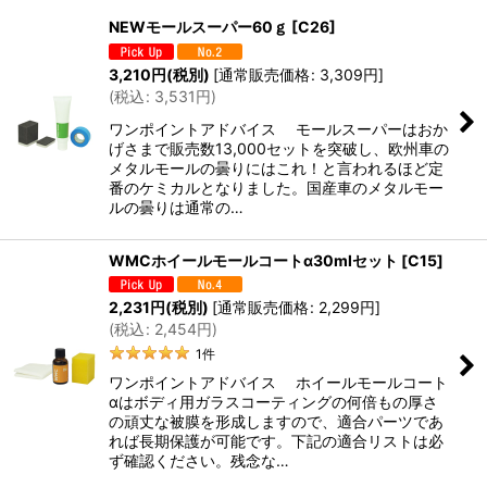
NEWモールスーパー60ｇ
[
C26
]
並び順
:
3,210
円
(税別)
[
通常販売価格
:
3,309
円
]
(
税込
:
3,531
円
)
絞り込む
ワンポイントアドバイス モールスーパーはおか
げさまで販売数13,000セットを突破し、欧州車の
メタルモールの曇りにはこれ！と言われるほど定
番のケミカルとなりました。国産車のメタルモー
ルの曇りは通常の…
WMCホイールモールコートα30mlセット
[
C15
]
2,231
円
(税別)
[
通常販売価格
:
2,299
円
]
(
税込
:
2,454
円
)
1
件
ワンポイントアドバイス ホイールモールコート
αはボディ用ガラスコーティングの何倍もの厚さ
の頑丈な被膜を形成しますので、適合パーツであ
れば長期保護が可能です。下記の適合リストは必
ず確認ください。残念な…