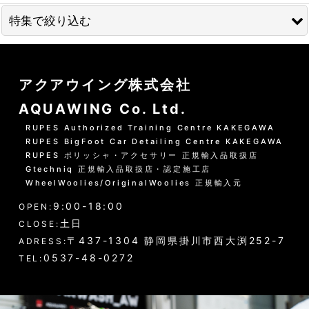
特集で絞り込む
01 --------------------
アクアウイング株式会社
水洗いの方法
AQUAWING Co. Ltd.
グリーンシャンプー洗車の方法
RUPES Authorized Training Centre KAKEGAWA
RUPES BigFoot Car Detailing Centre KAKEGAWA
PHリフレッシュシャンプー洗車
RUPES ポリッシャ・アクセサリー 正規輸入品取扱店
Gtechniq 正規輸入品取扱店・認定施工店
黒い筋状の水垢・古い保護層
WheelWoolies/OriginalWoolies 正規輸入元
9:00-18:00
ホイール・タイヤの洗浄
OPEN:
土日
CLOSE:
エンジンルーム・タイヤハウスなど
〒437-1304 静岡県掛川市西大渕252-7
ADRESS:
0537-48-0272
TEL:
ウインドウガラス（外窓）の洗浄
ドア・トランクの内側（インナー）の洗浄