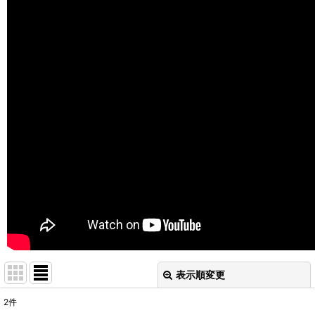
表示順変更
閉じる
2
件
表示数
: