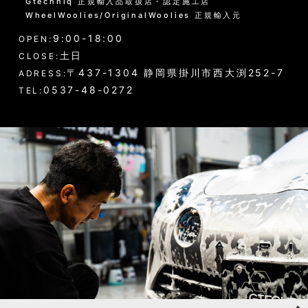
Gtechniq 正規輸入品取扱店・認定施工店
黒い筋状の水垢・古い保護層
WheelWoolies/OriginalWoolies 正規輸入元
9:00-18:00
ホイール・タイヤの洗浄
OPEN:
土日
CLOSE:
エンジンルーム・タイヤハウスなど
〒437-1304 静岡県掛川市西大渕252-7
ADRESS:
0537-48-0272
TEL:
ウインドウガラス（外窓）の洗浄
ドア・トランクの内側（インナー）の洗浄
ゴムパーツの洗浄
各パーツの脱脂
02 -------------------
ボディコーティング（通常カラー）
ボディコーティング（マットカラー）
アルミホイールコーティング（クリアーコートあり）