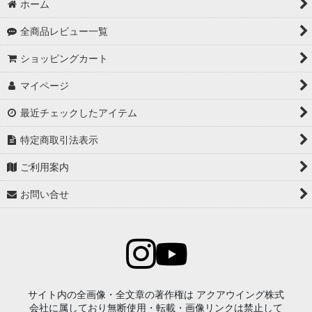
ホーム
アルミホイールコーティング（クリアーコートなし アルミ素地
全商品レビュー一覧
）
ショッピングカート
アルミホイールコーティング（メッキ・スパッタリング）
マイページ
アルミホイールコーティング（艶消〜半艶 マットカラー）
最近チェックしたアイテム
アルミホイールコーティング（クリアーなし ソリッドカラー塗
特定商取引法表示
装）
ご利用案内
ウインドウガラスの撥水コーティング
お問い合せ
ヘッドライトのコーティング
アルミ・ステンレス製ルーフレール・窓枠のコーティング
メッキパーツ（鉄ベース）のコーティング
未塗装樹脂パーツ（凹凸・梨地状）のコーティング
サイト内の全画像・全文章の著作権は アクアウイング株式
会社に属しており無断使用・転載・画像リンクは禁止して