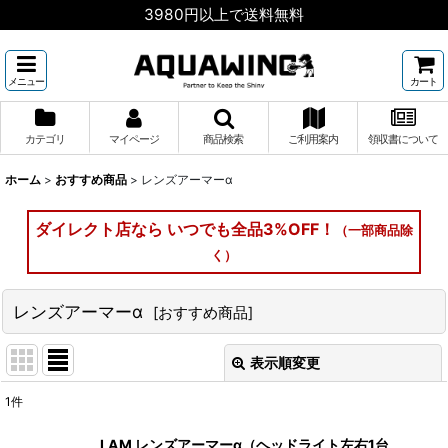
3980円以上で送料無料
メニュー
カート
カテゴリ
マイページ
商品検索
ご利用案内
領収書について
ホーム
>
おすすめ商品
>
レンズアーマーα
ダイレクト店なら いつでも全品3%OFF！
（一部商品除
く）
レンズアーマーα
[
おすすめ商品
]
表示順変更
閉じる
1
件
表示数
:
LAM レンズアーマーα（ヘッドライト左右1台