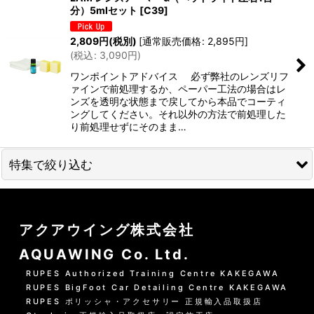
分）5mlセット
[
C39
]
並び順
:
2,809
円
(税別)
[
通常販売価格
:
2,895
円
]
(
税込
:
3,090
円
)
絞り込む
ワンポイントアドバイス 必ず弊社のレンズリフ
ァインで前処理するか、ペーパー工法の場合はレ
ンズを透明な状態まで戻してから本品でコーティ
ングしてください。それ以外の方法で前処理した
り前処理せずにそのまま…
特集で絞り込む
01 --------------------
アクアウイング株式会社
水洗いの方法
AQUAWING Co. Ltd.
グリーンシャンプー洗車の方法
RUPES Authorized Training Centre KAKEGAWA
RUPES BigFoot Car Detailing Centre KAKEGAWA
PHリフレッシュシャンプー洗車
RUPES ポリッシャ・アクセサリー 正規輸入品取扱店