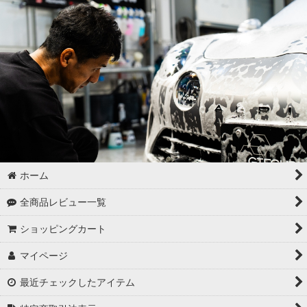
ゴムパーツの洗浄
各パーツの脱脂
02 -------------------
ボディコーティング（通常カラー）
ボディコーティング（マットカラー）
アルミホイールコーティング（クリアーコートあり）
ホーム
アルミホイールコーティング（クリアーコートなし アルミ素地
全商品レビュー一覧
）
ショッピングカート
アルミホイールコーティング（メッキ・スパッタリング）
マイページ
アルミホイールコーティング（艶消〜半艶 マットカラー）
最近チェックしたアイテム
アルミホイールコーティング（クリアーなし ソリッドカラー塗