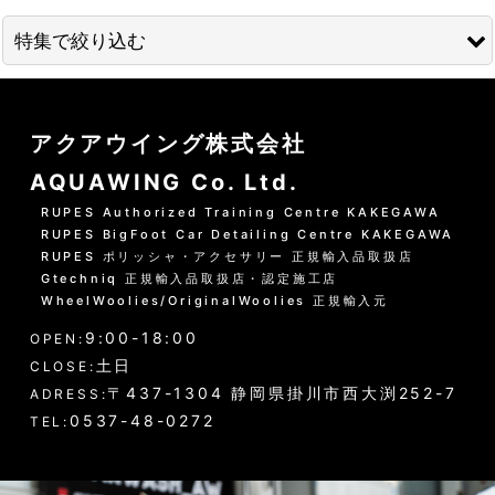
並び順
:
特集で絞り込む
絞り込む
01 --------------------
アクアウイング株式会社
水洗いの方法
AQUAWING Co. Ltd.
グリーンシャンプー洗車の方法
RUPES Authorized Training Centre KAKEGAWA
RUPES BigFoot Car Detailing Centre KAKEGAWA
PHリフレッシュシャンプー洗車
RUPES ポリッシャ・アクセサリー 正規輸入品取扱店
Gtechniq 正規輸入品取扱店・認定施工店
黒い筋状の水垢・古い保護層
WheelWoolies/OriginalWoolies 正規輸入元
9:00-18:00
ホイール・タイヤの洗浄
OPEN:
土日
CLOSE:
エンジンルーム・タイヤハウスなど
〒437-1304 静岡県掛川市西大渕252-7
ADRESS:
0537-48-0272
TEL:
ウインドウガラス（外窓）の洗浄
ドア・トランクの内側（インナー）の洗浄