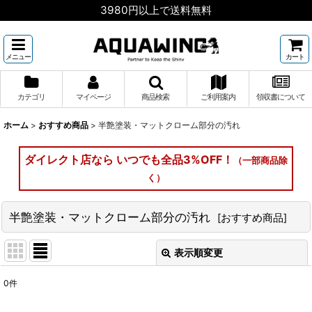
3980円以上で送料無料
メニュー
カート
カテゴリ
マイページ
商品検索
ご利用案内
領収書について
ホーム
>
おすすめ商品
>
半艶塗装・マットクローム部分の汚れ
ダイレクト店なら いつでも全品3%OFF！
（一部商品除
く）
半艶塗装・マットクローム部分の汚れ
[
おすすめ商品
]
表示順変更
閉じる
0
件
表示数
: