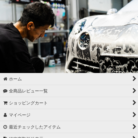
ゴムパーツの洗浄
各パーツの脱脂
02 -------------------
ボディコーティング（通常カラー）
ボディコーティング（マットカラー）
アルミホイールコーティング（クリアーコートあり）
ホーム
アルミホイールコーティング（クリアーコートなし アルミ素地
全商品レビュー一覧
）
ショッピングカート
アルミホイールコーティング（メッキ・スパッタリング）
マイページ
アルミホイールコーティング（艶消〜半艶 マットカラー）
最近チェックしたアイテム
アルミホイールコーティング（クリアーなし ソリッドカラー塗