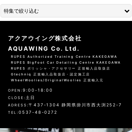
並び順
:
特集で絞り込む
絞り込む
01 --------------------
アクアウイング株式会社
水洗いの方法
AQUAWING Co. Ltd.
グリーンシャンプー洗車の方法
RUPES Authorized Training Centre KAKEGAWA
RUPES BigFoot Car Detailing Centre KAKEGAWA
PHリフレッシュシャンプー洗車
RUPES ポリッシャ・アクセサリー 正規輸入品取扱店
Gtechniq 正規輸入品取扱店・認定施工店
黒い筋状の水垢・古い保護層
WheelWoolies/OriginalWoolies 正規輸入元
9:00-18:00
ホイール・タイヤの洗浄
OPEN:
土日
CLOSE:
エンジンルーム・タイヤハウスなど
〒437-1304 静岡県掛川市西大渕252-7
ADRESS:
0537-48-0272
TEL:
ウインドウガラス（外窓）の洗浄
ドア・トランクの内側（インナー）の洗浄