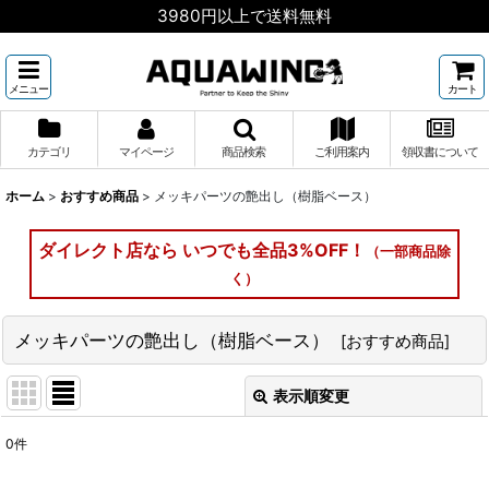
3980円以上で送料無料
メニュー
カート
カテゴリ
マイページ
商品検索
ご利用案内
領収書について
ホーム
>
おすすめ商品
>
メッキパーツの艶出し（樹脂ベース）
ダイレクト店なら いつでも全品3%OFF！
（一部商品除
く）
メッキパーツの艶出し（樹脂ベース）
[
おすすめ商品
]
表示順変更
閉じる
0
件
表示数
: