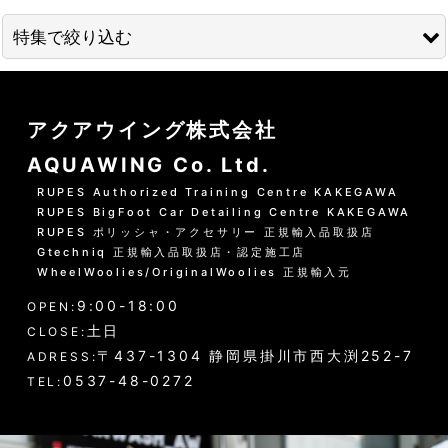
並び順
:
特集で絞り込む
絞り込む
01 --------------------
アクアウイング株式会社
水洗いの方法
AQUAWING Co. Ltd.
グリーンシャンプー洗車の方法
RUPES Authorized Training Centre KAKEGAWA
RUPES BigFoot Car Detailing Centre KAKEGAWA
PHリフレッシュシャンプー洗車
RUPES ポリッシャ・アクセサリー 正規輸入品取扱店
Gtechniq 正規輸入品取扱店・認定施工店
黒い筋状の水垢・古い保護層
WheelWoolies/OriginalWoolies 正規輸入元
9:00-18:00
ホイール・タイヤの洗浄
OPEN:
土日
CLOSE:
エンジンルーム・タイヤハウスなど
〒437-1304 静岡県掛川市西大渕252-7
ADRESS:
0537-48-0272
TEL:
ウインドウガラス（外窓）の洗浄
ドア・トランクの内側（インナー）の洗浄