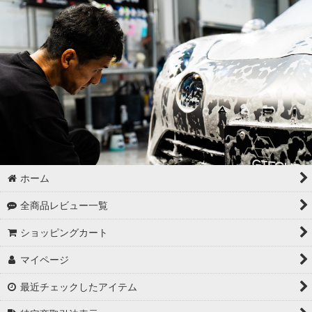
ゴムパーツの洗浄
各パーツの脱脂
02 -------------------
ボディコーティング（通常カラー）
ボディコーティング（マットカラー）
アルミホイールコーティング（クリアーコートあり）
ホーム
アルミホイールコーティング（クリアーコートなし アルミ素地
全商品レビュー一覧
）
ショッピングカート
アルミホイールコーティング（メッキ・スパッタリング）
マイページ
アルミホイールコーティング（艶消〜半艶 マットカラー）
最近チェックしたアイテム
アルミホイールコーティング（クリアーなし ソリッドカラー塗