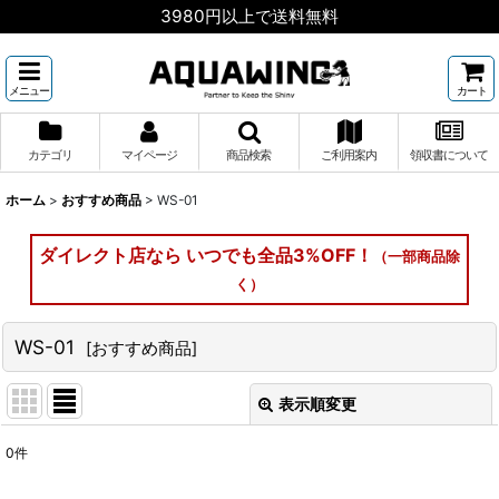
3980円以上で送料無料
メニュー
カート
カテゴリ
マイページ
商品検索
ご利用案内
領収書について
ホーム
>
おすすめ商品
>
WS-01
ダイレクト店なら いつでも全品3%OFF！
（一部商品除
く）
WS-01
[
おすすめ商品
]
表示順変更
閉じる
0
件
表示数
: