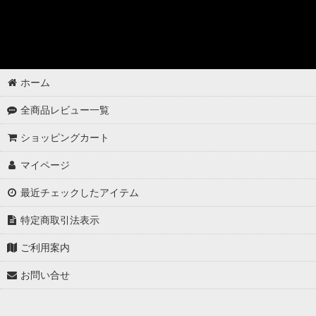
ゴムパーツの洗浄
各パーツの脱脂
02 -------------------
ホーム
ボディコーティング（通常カラー）
全商品レビュー一覧
ボディコーティング（マットカラー）
ショッピングカート
アルミホイールコーティング（クリアーコートあり）
マイページ
アルミホイールコーティング（クリアーコートなし アルミ素地 ）
最近チェックしたアイテム
アルミホイールコーティング（メッキ・スパッタリング）
特定商取引法表示
アルミホイールコーティング（艶消〜半艶 マットカラー）
ご利用案内
お問い合せ
アルミホイールコーティング（クリアーなし ソリッドカラー塗装）
ウインドウガラスの撥水コーティング