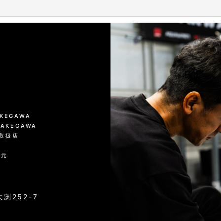
絞り込む
KAKEGAWA
 KAKEGAWA
品取扱店
入元
渕252-7