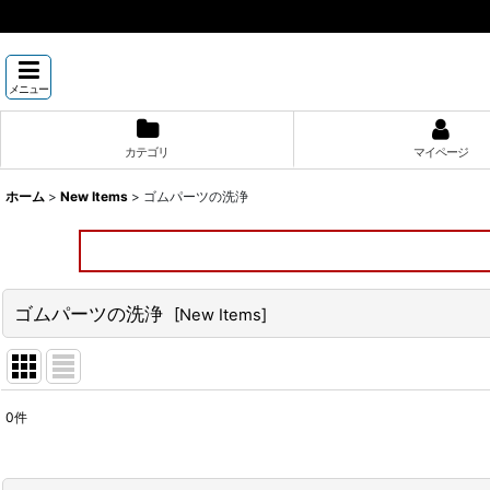
メニュー
カテゴリ
マイページ
ホーム
>
New Items
>
ゴムパーツの洗浄
ゴムパーツの洗浄
[
New Items
]
0
件
表示数
: