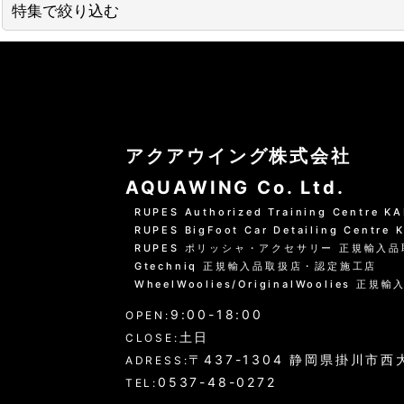
並び順
:
特集で絞り込む
01 --------------------
水洗いの方法
グリーンシャンプー洗車の方法
アクアウイング株式会社
PHリフレッシュシャンプー洗車
AQUAWING Co. Ltd.
RUPES Authorized Training Centre 
黒い筋状の水垢・古い保護層
RUPES BigFoot Car Detailing Centre
RUPES ポリッシャ・アクセサリー 正規輸入
ホイール・タイヤの洗浄
Gtechniq 正規輸入品取扱店・認定施工店
WheelWoolies/OriginalWoolies 正規輸
エンジンルーム・タイヤハウスなど
9:00-18:00
OPEN:
ウインドウガラス（外窓）の洗浄
土日
CLOSE:
〒437-1304 静岡県掛川市西大
ADRESS:
ドア・トランクの内側（インナー）の洗浄
0537-48-0272
TEL: