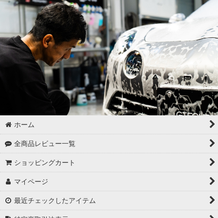
ゴムパーツの洗浄
各パーツの脱脂
02 -------------------
ボディコーティング（通常カラー）
ボディコーティング（マットカラー）
アルミホイールコーティング（クリアーコートあり）
ホーム
アルミホイールコーティング（クリアーコートなし アルミ素地
全商品レビュー一覧
）
ショッピングカート
アルミホイールコーティング（メッキ・スパッタリング）
マイページ
アルミホイールコーティング（艶消〜半艶 マットカラー）
最近チェックしたアイテム
アルミホイールコーティング（クリアーなし ソリッドカラー塗