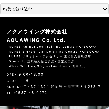
並び順
:
特集で絞り込む
絞り込む
01 --------------------
アクアウイング株式会社
水洗いの方法
AQUAWING Co. Ltd.
グリーンシャンプー洗車の方法
RUPES Authorized Training Centre KAKEGAWA
RUPES BigFoot Car Detailing Centre KAKEGAWA
PHリフレッシュシャンプー洗車
RUPES ポリッシャ・アクセサリー 正規輸入品取扱店
Gtechniq 正規輸入品取扱店・認定施工店
黒い筋状の水垢・古い保護層
WheelWoolies/OriginalWoolies 正規輸入元
9:00-18:00
ホイール・タイヤの洗浄
OPEN:
土日
CLOSE:
エンジンルーム・タイヤハウスなど
〒437-1304 静岡県掛川市西大渕252-7
ADRESS:
0537-48-0272
TEL:
ウインドウガラス（外窓）の洗浄
ドア・トランクの内側（インナー）の洗浄