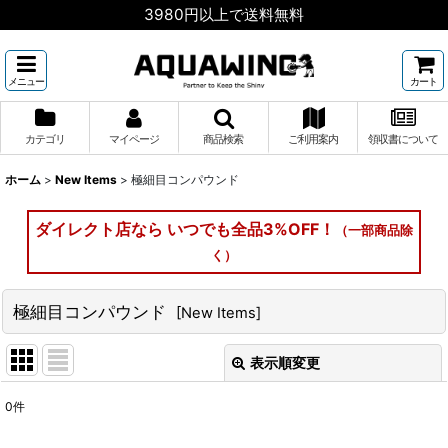
3980円以上で送料無料
メニュー
カート
カテゴリ
マイページ
商品検索
ご利用案内
領収書について
ホーム
>
New Items
>
極細目コンパウンド
ダイレクト店なら いつでも全品3%OFF！
（一部商品除
く）
極細目コンパウンド
[
New Items
]
表示順変更
閉じる
0
件
表示数
: