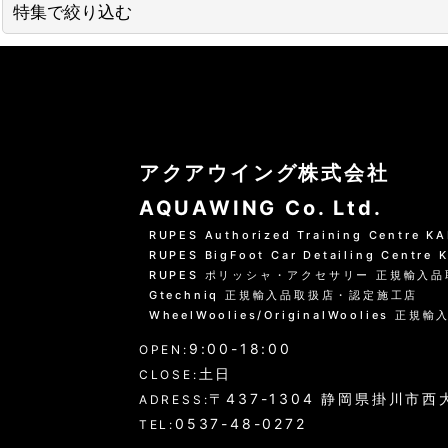
並び順
:
特集で絞り込む
01 --------------------
水洗いの方法
グリーンシャンプー洗車の方法
アクアウイング株式会社
PHリフレッシュシャンプー洗車
AQUAWING Co. Ltd.
RUPES Authorized Training Centre 
黒い筋状の水垢・古い保護層
RUPES BigFoot Car Detailing Centre
RUPES ポリッシャ・アクセサリー 正規輸入
ホイール・タイヤの洗浄
Gtechniq 正規輸入品取扱店・認定施工店
WheelWoolies/OriginalWoolies 正規輸
エンジンルーム・タイヤハウスなど
9:00-18:00
OPEN:
ウインドウガラス（外窓）の洗浄
土日
CLOSE:
〒437-1304 静岡県掛川市西大
ADRESS:
ドア・トランクの内側（インナー）の洗浄
0537-48-0272
TEL: