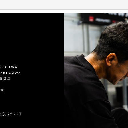
絞り込む
KAKEGAWA
 KAKEGAWA
品取扱店
入元
渕252-7