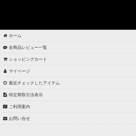
ゴムパーツの洗浄
各パーツの脱脂
02 -------------------
ホーム
ボディコーティング（通常カラー）
全商品レビュー一覧
ボディコーティング（マットカラー）
ショッピングカート
アルミホイールコーティング（クリアーコートあり）
マイページ
アルミホイールコーティング（クリアーコートなし アルミ素地 ）
最近チェックしたアイテム
アルミホイールコーティング（メッキ・スパッタリング）
特定商取引法表示
アルミホイールコーティング（艶消〜半艶 マットカラー）
ご利用案内
お問い合せ
アルミホイールコーティング（クリアーなし ソリッドカラー塗装）
ウインドウガラスの撥水コーティング