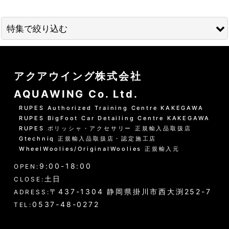
並び順
:
特集で絞り込む
絞り込む
01 --------------------
アクアウイング株式会社
水洗いの方法
AQUAWING Co. Ltd.
グリーンシャンプー洗車の方法
RUPES Authorized Training Centre KAKEGAWA
RUPES BigFoot Car Detailing Centre KAKEGAWA
PHリフレッシュシャンプー洗車
RUPES ポリッシャ・アクセサリー 正規輸入品取扱店
Gtechniq 正規輸入品取扱店・認定施工店
黒い筋状の水垢・古い保護層
WheelWoolies/OriginalWoolies 正規輸入元
9:00-18:00
ホイール・タイヤの洗浄
OPEN:
土日
CLOSE:
エンジンルーム・タイヤハウスなど
〒437-1304 静岡県掛川市西大渕252-7
ADRESS:
0537-48-0272
TEL:
ウインドウガラス（外窓）の洗浄