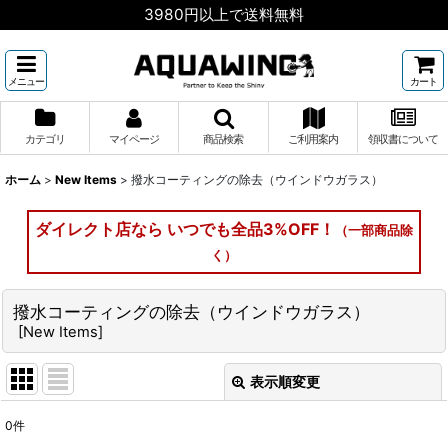
3980円以上で送料無料
メニュー
カート
カテゴリ
マイページ
商品検索
ご利用案内
領収書について
ホーム
>
New Items
>
撥水コーティングの除去（ウインドウガラス）
ダイレクト店なら いつでも全品3%OFF！
（一部商品除
く）
撥水コーティングの除去（ウインドウガラス）
[
New Items
]
表示順変更
閉じる
0
件
表示数
: