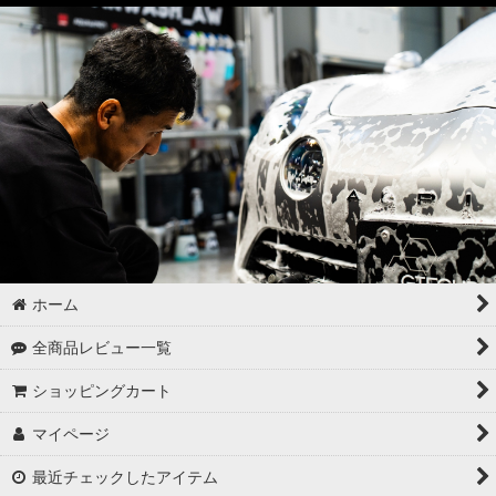
ドア・トランクの内側（インナー）の洗浄
ゴムパーツの洗浄
各パーツの脱脂
02 -------------------
ボディコーティング（通常カラー）
ボディコーティング（マットカラー）
アルミホイールコーティング（クリアーコートあり）
ホーム
アルミホイールコーティング（クリアーコートなし アルミ素地
全商品レビュー一覧
）
ショッピングカート
アルミホイールコーティング（メッキ・スパッタリング）
マイページ
アルミホイールコーティング（艶消〜半艶 マットカラー）
最近チェックしたアイテム