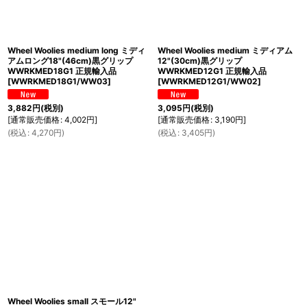
Wheel Woolies medium long ミディ
Wheel Woolies medium ミディアム
アムロング18"(46cm)黒グリップ
12"(30cm)黒グリップ
WWRKMED18G1 正規輸入品
WWRKMED12G1 正規輸入品
[
WWRKMED18G1/WW03
]
[
WWRKMED12G1/WW02
]
3,882
円
(税別)
3,095
円
(税別)
[
通常販売価格
:
4,002
円
]
[
通常販売価格
:
3,190
円
]
(
税込
:
4,270
円
)
(
税込
:
3,405
円
)
Wheel Woolies small スモール12"