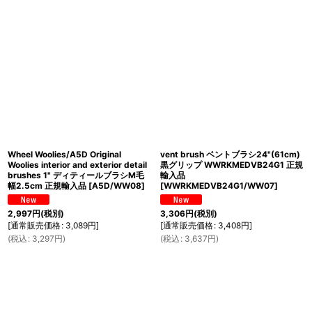
Wheel Woolies/A5D Original
vent brush ベントブラシ24"(61cm)
Woolies interior and exterior detail
黒グリップ WWRKMEDVB24G1 正規
brushes 1" ディティールブラシM毛
輸入品
幅2.5cm 正規輸入品
[
A5D/WW08
]
[
WWRKMEDVB24G1/WW07
]
2,997
円
(税別)
3,306
円
(税別)
[
通常販売価格
:
3,089
円
]
[
通常販売価格
:
3,408
円
]
(
税込
:
3,297
円
)
(
税込
:
3,637
円
)