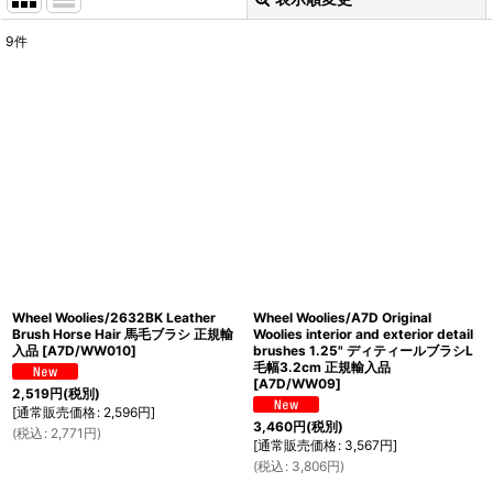
閉じる
9
件
表示数
:
並び順
:
絞り込む
Wheel Woolies/2632BK Leather
Wheel Woolies/A7D Original
Brush Horse Hair 馬毛ブラシ 正規輸
Woolies interior and exterior detail
入品
[
A7D/WW010
]
brushes 1.25" ディティールブラシL
毛幅3.2cm 正規輸入品
[
A7D/WW09
]
2,519
円
(税別)
[
通常販売価格
:
2,596
円
]
3,460
円
(税別)
(
税込
:
2,771
円
)
[
通常販売価格
:
3,567
円
]
(
税込
:
3,806
円
)