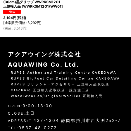
(30cm)黒グリップ WWRKSM12G1
正規輸入品
[
WWRKSM12G1/WW01
]
3,194
円
(税別)
[
通常販売価格
:
3,292
円
]
(
税込
:
3,513
円
)
アクアウイング株式会社
AQUAWING Co. Ltd.
RUPES Authorized Training Centre KAKEGAWA
RUPES BigFoot Car Detailing Centre KAKEGAWA
RUPES ポリッシャ・アクセサリー 正規輸入品取扱店
Gtechniq 正規輸入品取扱店・認定施工店
WheelWoolies/OriginalWoolies 正規輸入元
9:00-18:00
OPEN:
土日
CLOSE:
〒437-1304 静岡県掛川市西大渕252-7
ADRESS:
0537-48-0272
TEL: