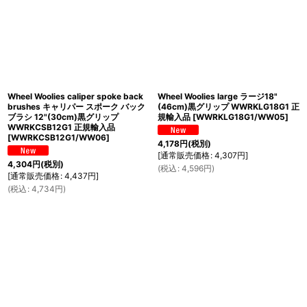
Wheel Woolies caliper spoke back
Wheel Woolies large ラージ18"
brushes キャリパー スポーク バック
(46cm)黒グリップ WWRKLG18G1 正
ブラシ 12"(30cm)黒グリップ
規輸入品
[
WWRKLG18G1/WW05
]
WWRKCSB12G1 正規輸入品
[
WWRKCSB12G1/WW06
]
4,178
円
(税別)
[
通常販売価格
:
4,307
円
]
4,304
円
(税別)
(
税込
:
4,596
円
)
[
通常販売価格
:
4,437
円
]
(
税込
:
4,734
円
)