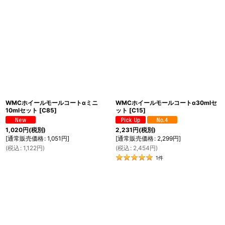
並び順
:
絞り込む
WMCホイールモールコートαミニ
WMCホイールモールコートα30mlセ
10mlセット
[
C85
]
ット
[
C15
]
1,020
円
(税別)
2,231
円
(税別)
[
通常販売価格
:
1,051
円
]
[
通常販売価格
:
2,299
円
]
(
税込
:
1,122
円
)
(
税込
:
2,454
円
)
1
件