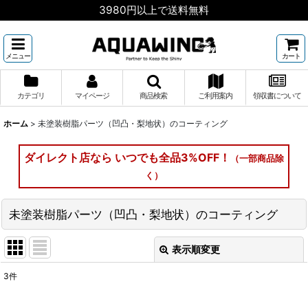
3980円以上で送料無料
メニュー
カート
カテゴリ
マイページ
商品検索
ご利用案内
領収書について
ホーム
>
未塗装樹脂パーツ（凹凸・梨地状）のコーティング
ダイレクト店なら いつでも全品3%OFF！
（一部商品除
く）
未塗装樹脂パーツ（凹凸・梨地状）のコーティング
表示順変更
閉じる
3
件
表示数
: