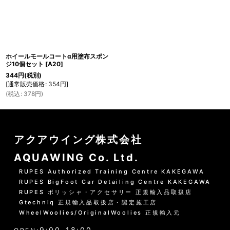
ホイールモールコートα用塗布スポン
ジ10個セット
[
A20
]
344
円
(税別)
[
通常販売価格
:
354
円
]
(
税込
:
378
円
)
アクアウイング株式会社
AQUAWING Co. Ltd.
RUPES Authorized Training Centre KAKEGAWA
RUPES BigFoot Car Detailing Centre KAKEGAWA
RUPES ポリッシャ・アクセサリー 正規輸入品取扱店
Gtechniq 正規輸入品取扱店・認定施工店
WheelWoolies/OriginalWoolies 正規輸入元
9:00-18:00