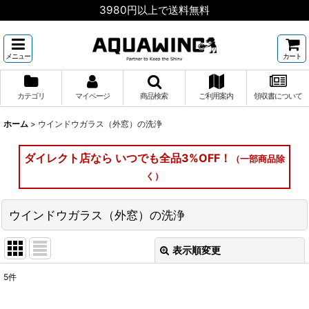
3980円以上で送料無料
メニュー
カート
カテゴリ
マイページ
商品検索
ご利用案内
領収書について
ホーム
>
ウインドウガラス（外窓）の洗浄
ダイレクト店なら いつでも全品3%OFF！
（一部商品除
く）
ウインドウガラス（外窓）の洗浄
表示順変更
閉じる
5
件
表示数
: