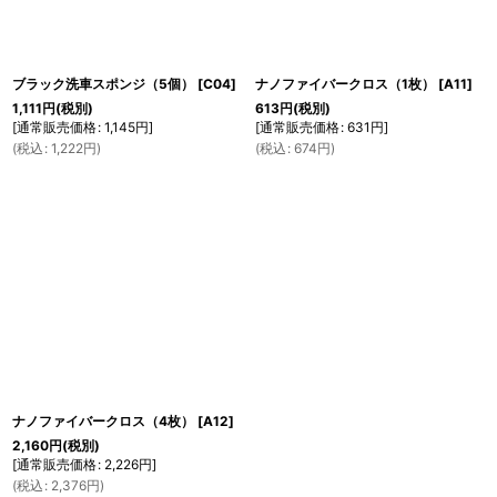
ブラック洗車スポンジ（5個）
[
C04
]
ナノファイバークロス（1枚）
[
A11
]
1,111
円
(税別)
613
円
(税別)
[
通常販売価格
:
1,145
円
]
[
通常販売価格
:
631
円
]
(
税込
:
1,222
円
)
(
税込
:
674
円
)
ナノファイバークロス（4枚）
[
A12
]
2,160
円
(税別)
[
通常販売価格
:
2,226
円
]
(
税込
:
2,376
円
)