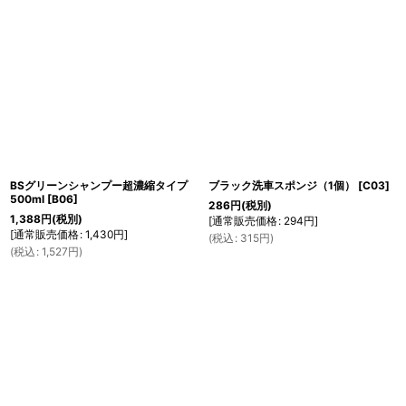
並び順
:
絞り込む
BSグリーンシャンプー超濃縮タイプ
ブラック洗車スポンジ（1個）
[
C03
]
500ml
[
B06
]
286
円
(税別)
1,388
円
(税別)
[
通常販売価格
:
294
円
]
[
通常販売価格
:
1,430
円
]
(
税込
:
315
円
)
(
税込
:
1,527
円
)