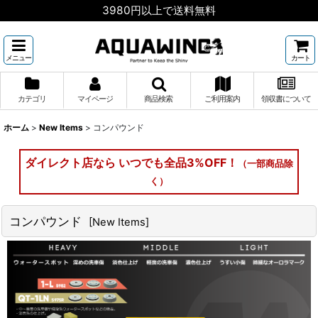
3980円以上で送料無料
メニュー
カート
カテゴリ
マイページ
商品検索
ご利用案内
領収書について
ホーム
>
New Items
>
コンパウンド
ダイレクト店なら いつでも全品3%OFF！
（一部商品除
く）
コンパウンド
[
New Items
]