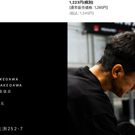
1,223
円
(税別)
[
通常販売価格
:
1,260
円
]
(
税込
:
1,345
円
)
KAKEGAWA
 KAKEGAWA
品取扱店
入元
渕252-7