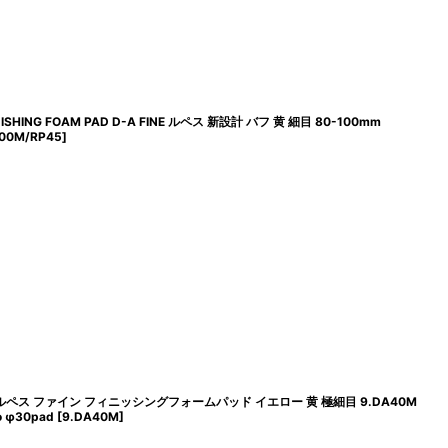
INISHING FOAM PAD D-A FINE ルペス 新設計 バフ 黄 細目 80-100mm
100M/RP45
]
oam Pad ルペス ファイン フィニッシングフォームパッド イエロー 黄 極細目 9.DA40M
o φ30pad
[
9.DA40M
]