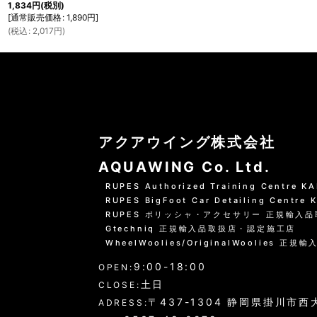
1,834
円
(税別)
[
通常販売価格
:
1,890
円
]
(
税込
:
2,017
円
)
アクアウイング株式会社
AQUAWING Co. Ltd.
RUPES Authorized Training Centre 
RUPES BigFoot Car Detailing Centre
RUPES ポリッシャ・アクセサリー 正規輸入
Gtechniq 正規輸入品取扱店・認定施工店
WheelWoolies/OriginalWoolies 正規輸
9:00-18:00
OPEN:
土日
CLOSE:
〒437-1304 静岡県掛川市西大
ADRESS: