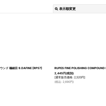
表示順変更
絞り込む
パウンド 極細目 9.DAFINE
[
RP57
]
RUPES FINE POLISHING COMPOU
2,445
円
(税別)
[
通常販売価格
:
2,520
円
]
(
税込
:
2,690
円
)