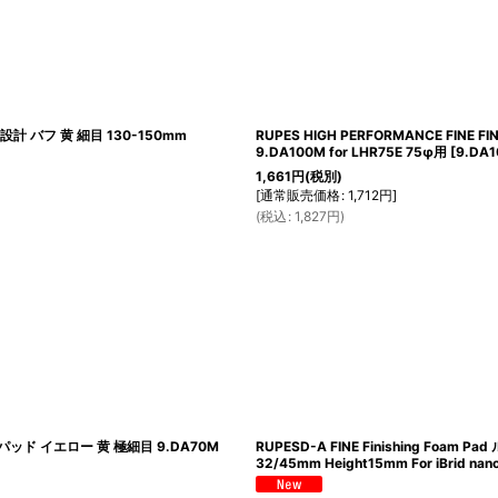
ス 新設計 バフ 黄 細目 130-150mm
RUPES HIGH PERFORMANCE FINE F
9.DA100M for LHR75E 75φ用
[
9.DA
1,661
円
(税別)
[
通常販売価格
:
1,712
円
]
(
税込
:
1,827
円
)
ームパッド イエロー 黄 極細目 9.DA70M
RUPESD-A FINE Finishing F
32/45mm Height15mm For iBrid nan