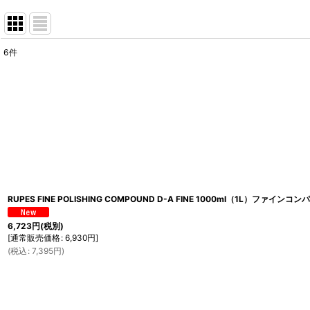
6
件
表示数
:
並び順
:
RUPES FINE POLISHING COMPOUND D-A FINE 1000ml（1L）ファインコン
6,723
円
(税別)
[
通常販売価格
:
6,930
円
]
(
税込
:
7,395
円
)