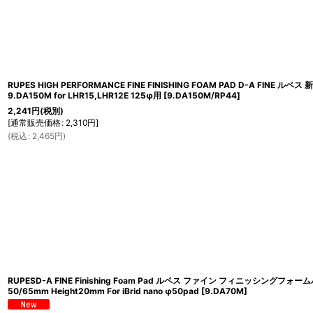
RUPES HIGH PERFORMANCE FINE FINISHING FOAM PAD D-A FINE ルペ
9.DA150M for LHR15,LHR12E 125φ用
[
9.DA150M/RP44
]
2,241
円
(税別)
[
通常販売価格
:
2,310
円
]
(
税込
:
2,465
円
)
RUPESD-A FINE Finishing Foam Pad ルペス ファイン フィニッシングフォ
50/65mm Height20mm For iBrid nano φ50pad
[
9.DA70M
]