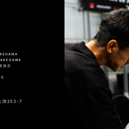
絞り込む
KAKEGAWA
 KAKEGAWA
品取扱店
入元
渕252-7