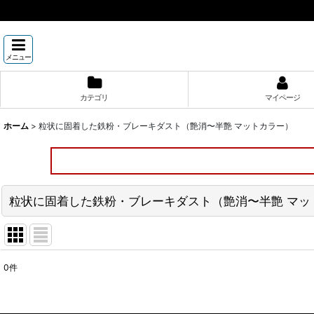
メニュー
カテゴリ
マイページ
ホーム
>
粒状に固着した鉄粉・ブレーキダスト（艶消〜半艶 マットカラー）
粒状に固着した鉄粉・ブレーキダスト（艶消〜半艶 マッ
0
件
表示数
: